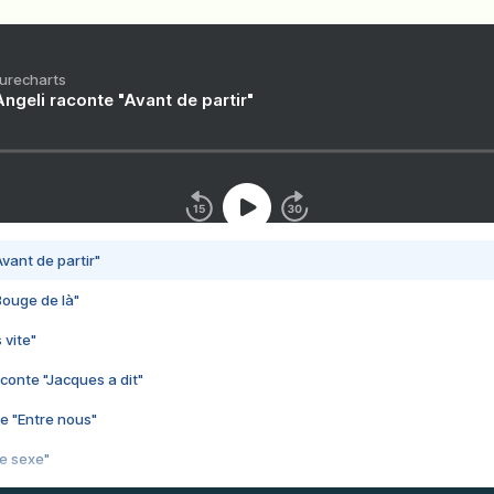
Purecharts
ngeli raconte "Avant de partir"
vant de partir"
Bouge de là"
 vite"
conte "Jacques a dit"
e "Entre nous"
3e sexe"