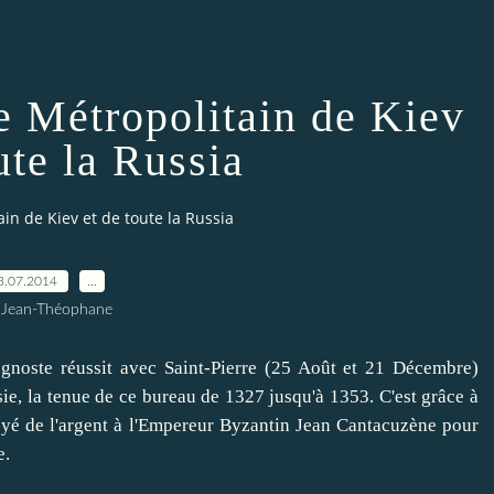
e Métropolitain de Kiev
ute la Russia
in de Kiev et de toute la Russia
3.07.2014
…
 Jean-Théophane
gnoste
réussit
avec Saint-Pierre
(25
Août
et 21
Décembre
)
sie
,
la tenue de ce
bureau
de
1327
jusqu'à
1353
.
C'est grâce à
yé de l'argent
à
l'Empereur Byzantin
Jean
Cantacuzène
pour
e
.