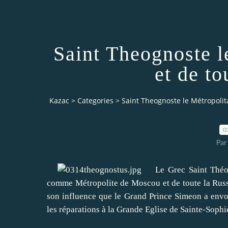
Saint Theognoste l
et de to
Kazac
>
Categories
>
Saint Theognoste le Métropolita
0
Par
Le Grec Saint
Théo
comme
Métropolite de Moscou
et
de toute la Rus
son influence
que le Grand Prince
Simeon a
envo
les réparations
à
la Grande Eglise
de Sainte-Sophi