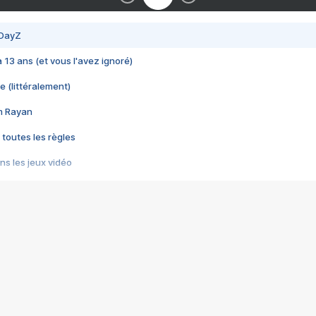
 DayZ
 a 13 ans (et vous l'avez ignoré)
e (littéralement)
im Rayan
 toutes les règles
s les jeux vidéo
us choquant de Rockstar ? - Le scandale BULLY
e plus moche de Steam
du RÊVE tourne au CAUCHEMAR
pendant 8 heures
it… à tort
umiliés par un jeu vidéo