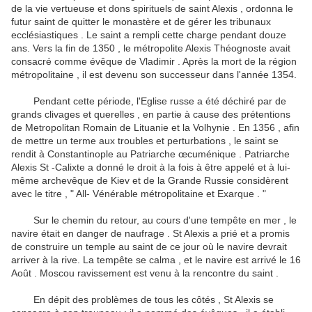
de la vie vertueuse et dons spirituels de saint Alexis , ordonna le
futur saint de quitter le monastère et de gérer les tribunaux
ecclésiastiques .
Le saint a rempli cette charge pendant douze
ans.
Vers la fin de 1350 , le métropolite Alexis Théognoste avait
consacré comme évêque de Vladimir .
Après la mort de la région
métropolitaine , il est devenu son successeur dans l'année 1354.
Pendant cette période, l'Eglise russe a été déchiré par de
grands clivages et querelles , en partie à cause des prétentions
de Metropolitan Romain de Lituanie et la Volhynie .
En 1356 , afin
de mettre un terme aux troubles et perturbations , le saint se
rendit à Constantinople au Patriarche œcuménique .
Patriarche
Alexis St -Calixte a donné le droit à la fois à être appelé et à lui-
même archevêque de Kiev et de la Grande Russie considèrent
avec le titre , " All- Vénérable métropolitaine et Exarque . "
Sur le chemin du retour, au cours d'une tempête en mer , le
navire était en danger de naufrage .
St Alexis a prié et a promis
de construire un temple au saint de ce jour où le navire devrait
arriver à la rive.
La tempête se calma , et le navire est arrivé le 16
Août . Moscou ravissement est venu à la rencontre du saint .
En dépit des problèmes de tous les côtés , St Alexis se