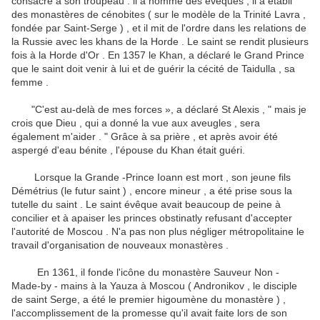
consacre à son troupeau : il a nommé des évêques , il a établi
des monastères de cénobites ( sur le modèle de la Trinité Lavra ,
fondée par Saint-Serge ) , et il mit de l'ordre dans les relations de
la Russie avec les khans de
la Horde .
Le saint se rendit plusieurs
fois à la Horde d'Or .
En 1357 le Khan, a déclaré le Grand Prince
que le saint doit venir à lui et de guérir la cécité de Taidulla , sa
femme .
"C'est au-delà de mes forces », a déclaré St Alexis , " mais je
crois que Dieu , qui a donné la vue aux aveugles , sera
également m'aider . " Grâce à sa prière , et après avoir été
aspergé d'eau bénite , l'épouse du Khan était
guéri.
Lorsque la Grande -Prince Ioann est mort , son jeune fils
Démétrius (le futur saint ) , encore mineur , a été prise sous la
tutelle du saint .
Le saint évêque avait beaucoup de peine à
concilier et à apaiser les princes obstinatly refusant d'accepter
l'autorité de Moscou .
N'a pas non plus négliger métropolitaine le
travail d'organisation de nouveaux monastères .
En 1361, il fonde l'icône du monastère Sauveur Non -
Made-by - mains à la Yauza à Moscou ( Andronikov , le disciple
de saint Serge, a été le premier higoumène du monastère ) ,
l'accomplissement de la promesse qu'il avait faite lors de son