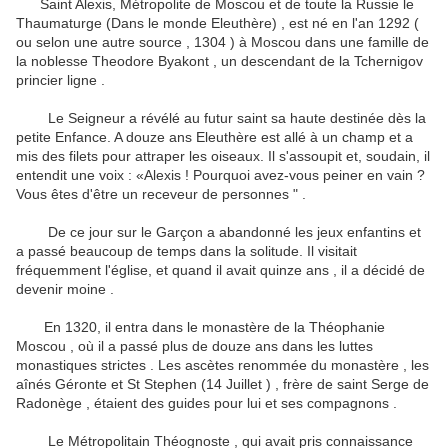
Saint Alexis, Métropolite de Moscou et de toute la Russie le
Thaumaturge (Dans le monde Eleuthère) , est né en l'an 1292 (
ou selon une autre source , 1304 ) à Moscou dans une famille de
la noblesse Theodore Byakont , un descendant de la Tchernigov
princier
ligne .
Le Seigneur a révélé au futur saint sa haute destinée dès la
petite Enfance.
A douze ans Eleuthère est allé à un champ et a
mis des filets pour attraper les oiseaux.
Il s'assoupit et, soudain, il
entendit une voix : «Alexis !
Pourquoi avez-vous peiner en vain ?
Vous êtes d'être un receveur de personnes " .
De ce jour sur le Garçon a abandonné les jeux enfantins et
a passé beaucoup de temps dans la solitude.
Il visitait
fréquemment l'église, et quand il avait quinze ans , il a décidé de
devenir moine .
En 1320, il entra dans le monastère de la Théophanie
Moscou , où il a passé plus de douze ans dans les luttes
monastiques strictes .
Les ascètes renommée du monastère , les
aînés Géronte et St Stephen (14 Juillet ) , frère de saint Serge de
Radonège , étaient des guides pour lui et ses compagnons .
Le Métropolitain Théognoste , qui avait pris connaissance