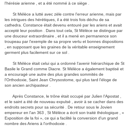
l'hérésie arienne , et a été nommé à ce siège .
St Mélèce a lutté avec zèle contre l'erreur arienne, mais par
les intrigues des hérétiques, il a été trois fois déchu de sa
cathedra.
Constance était devenu entouré par les ariens et avait
accepté leur position .
Dans tout cela, St Mélèce se distingue par
une douceur extraordinaire , et il a mené en permanence son
troupeau par l'exemple de sa propre vertu et bonnes dispositions
, en supposant que les graines de la véritable enseignement
germent plus facilement sur ​​ce sol .
St Mélèce était celui qui a ordonné l'avenir hiérarchique de St
Basile le Grand comme Diacre.
St Mélèce a également baptisé et
a encouragé une autre des plus grandes sommités de
l'Orthodoxie, Saint Jean Chrysostome, qui plus tard l'éloge de
son ancien archipasteur .
Après Constance, le trône était occupé par Julien l'Apostat ,
et le saint a été de nouveau expulsé , avoir à se cacher dans des
endroits secrets pour sa sécurité .
De retour sous le Jovien
empereur en l'an 363 , St Mélèce a écrit son traité théologique , «
Exposition de la foi », ce qui a facilité la conversion d'un grand
nombre des Ariens à l'orthodoxie .