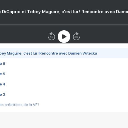
 DiCaprio et Tobey Maguire, c'est lui ! Rencontre avec Dam
bey Maguire, c'est lui ! Rencontre avec Damien Witecka
e 6
e 5
e 4
e 3
s créatrices de la VF !
e 2
e 1