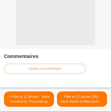
Commentaires
Ajouter un commentaire
< Fêté le 11 février : Saint
Fêté le 12 février (25) :
Vsevolod le Thaumaturge
Saint Alexeï le Métropolitain
de Ps'kov
de Moscou et Thaumaturge
de toute la Russia >