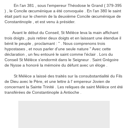
En l'an 381 , sous l'empereur Théodose le Grand ( 379-395
) , le Concile œcuménique a été convoquée .
En l'an 380 le saint
était parti sur le chemin de la deuxième Concile œcuménique de
Constantinople , et est venu à présider.
Avant le début du Conseil, St Mélèce leva la main affichant
trois doigts , puis retirer deux doigts et en laissant une étendue il
bénit le peuple , proclamant : " . Nous comprenons trois
hypostases , et nous parler d'une seule nature " Avec cette
déclaration
, un feu entouré le saint comme l'éclair .
Lors du
Conseil St Mélèce s'endormit dans le Seigneur .
Saint Grégoire
de Nysse a honoré la mémoire du défunt avec un éloge .
St Mélèce a laissé des traités sur la consubstantialité du Fils
de Dieu avec le Père, et une lettre à l' empereur Jovien de
concernant la Sainte Trinité .
Les reliques de saint Mélèce ont été
transférées de Constantinople à Antioche .