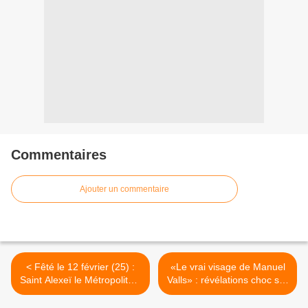
Commentaires
Ajouter un commentaire
< Fêté le 12 février (25) :
«Le vrai visage de Manuel
Saint Alexeï le Métropolitain
Valls» : révélations choc sur
de Moscou et Thaumaturge
le premier Ministre >
de toute la Russia