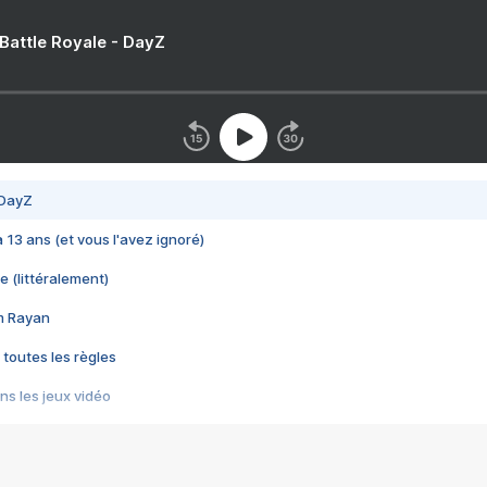
 Battle Royale - DayZ
 DayZ
 a 13 ans (et vous l'avez ignoré)
e (littéralement)
im Rayan
 toutes les règles
s les jeux vidéo
us choquant de Rockstar ? - Le scandale BULLY
e plus moche de Steam