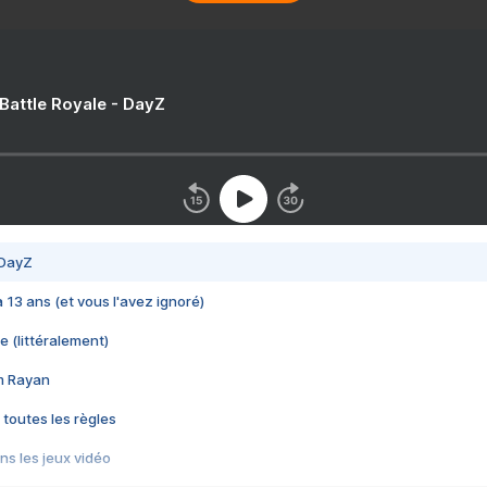
 Battle Royale - DayZ
 DayZ
 a 13 ans (et vous l'avez ignoré)
e (littéralement)
im Rayan
 toutes les règles
s les jeux vidéo