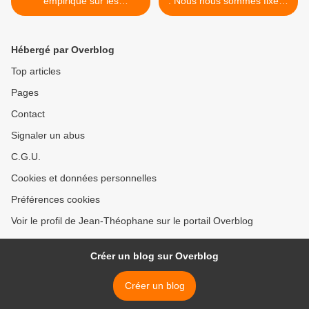
empirique sur les
: Nous nous sommes fixé la
combattants français
tâche de préparer les
jeunes à la Prêtrise "Dans
le champ" >
Hébergé par Overblog
Top articles
Pages
Contact
Signaler un abus
C.G.U.
Cookies et données personnelles
Préférences cookies
Voir le profil de Jean-Théophane sur le portail Overblog
Créer un blog sur Overblog
Créer un blog