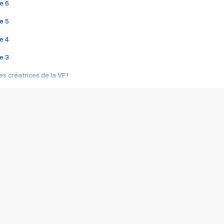
e 6
e 5
e 4
e 3
s créatrices de la VF !
e 2
e 1
e Mektoub My Love arrive enfin ! Rencontre avec Shaïn Boumedine et Sal
i : après Toni en famille
elle réalise le bouleversant Dites lui que je l'aime
ais ! Rencontre autour de Vie privée de Rebecca Zlotowski
 de Marguerite, Grave... Rencontre avec Ella Rumpf
 Les Rêveurs, un film intime sur la santé mentale