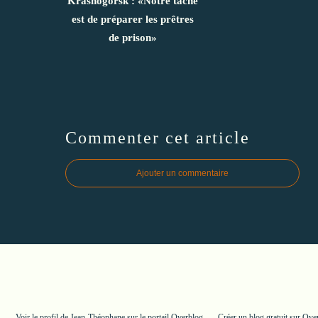
Krasnogorsk : «Notre tâche
est de préparer les prêtres
de prison»
Commenter cet article
Ajouter un commentaire
Voir le profil de
Jean-Théophane
sur le portail Overblog
Créer un blog gratuit sur Ove