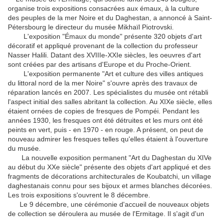
organise trois expositions consacrées aux émaux, à la culture
des peuples de la mer Noire et du Daghestan, a annoncé à Saint-
Pétersbourg le directeur du musée Mikhaïl Piotrovski.
L'exposition "Émaux du monde" présente 320 objets d'art
décoratif et appliqué provenant de la collection du professeur
Nasser Halili. Datant des XVIIIe-XXIe siècles, les oeuvres d'art
sont créées par des artisans d'Europe et du Proche-Orient.
L'exposition permanente "Art et culture des villes antiques
du littoral nord de la mer Noire" s'ouvre après des travaux de
réparation lancés en 2007. Les spécialistes du musée ont rétabli
l'aspect initial des salles abritant la collection. Au XIXe siècle, elles
étaient ornées de copies de fresques de Pompéi. Pendant les
années 1930, les fresques ont été détruites et les murs ont été
peints en vert, puis - en 1970 - en rouge. A présent, on peut de
nouveau admirer les fresques telles qu'elles étaient à l'ouverture
du musée.
La nouvelle exposition permanent "Art du Daghestan du XIVe
au début du XXe siècle" présente des objets d'art appliqué et des
fragments de décorations architecturales de Koubatchi, un village
daghestanais connu pour ses bijoux et armes blanches décorées.
Les trois expositions s'ouvrent le 8 décembre.
Le 9 décembre, une cérémonie d'accueil de nouveaux objets
de collection se déroulera au musée de l'Ermitage. Il s'agit d'un