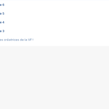
e 6
e 5
e 4
e 3
s créatrices de la VF !
e 2
e 1
e Mektoub My Love arrive enfin ! Rencontre avec Shaïn Boumedine et Sal
i : après Toni en famille
elle réalise le bouleversant Dites lui que je l'aime
ais ! Rencontre autour de Vie privée de Rebecca Zlotowski
 de Marguerite, Grave... Rencontre avec Ella Rumpf