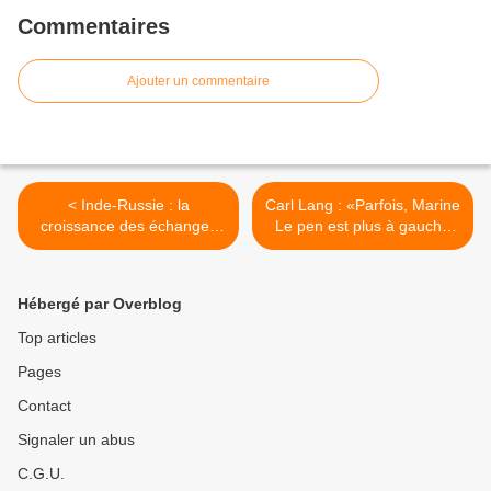
Commentaires
Ajouter un commentaire
< Inde-Russie : la
Carl Lang : «Parfois, Marine
croissance des échanges
Le pen est plus à gauche
est satisfaisante (Poutine)
que la gauche !» >
Hébergé par Overblog
Top articles
Pages
Contact
Signaler un abus
C.G.U.