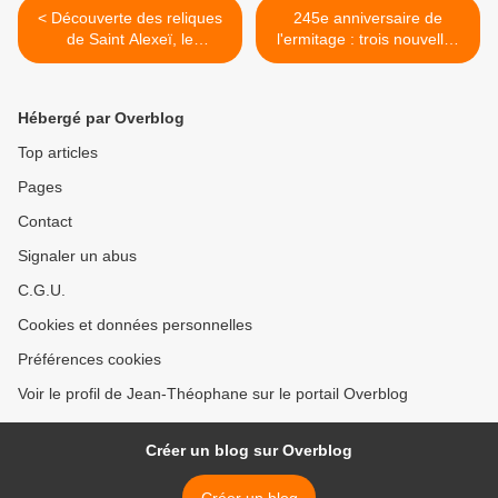
< Découverte des reliques
245e anniversaire de
de Saint Alexeï, le
l'ermitage : trois nouvelles
Métropolitain de Moscou et
expositions >
Thaumaturge de toute la
Rossiya
Hébergé par Overblog
Top articles
Pages
Contact
Signaler un abus
C.G.U.
Cookies et données personnelles
Préférences cookies
Voir le profil de Jean-Théophane sur le portail Overblog
Créer un blog sur Overblog