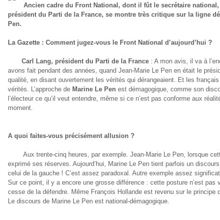
Ancien cadre du
Front National
, dont il fût le secrétaire nationa
président du Parti de la France, se montre très critique sur la ligne 
Pen.
La Gazette :
Comment
jugez-vous le Front National d’aujourd’hui ?
Carl Lang
, président du Parti de la France
: A mon avis, il va à l’e
avons fait pendant des années, quand Jean-Marie Le Pen en était le présid
qualité, en disant ouvertement les vérités qui dérangeaient. Et les français
vérités. L’approche de
Marine Le Pen
est démagogique, comme son discou
l’électeur ce qu’il veut entendre, même si ce n’est pas conforme aux réali
moment.
A quoi faites-vous précisément allusion ?
Aux trente-cinq heures, par exemple. Jean-Marie Le Pen, lorsque cette 
exprimé ses réserves. Aujourd’hui, Marine Le Pen tient parfois un discour
celui de la gauche ! C’est assez paradoxal. Autre exemple assez significatif
Sur ce point, il y a encore une grosse différence : cette posture n’est pas v
cesse de la défendre. Même François Hollande est revenu sur le principe de
Le discours de Marine Le Pen est national-démagogique.