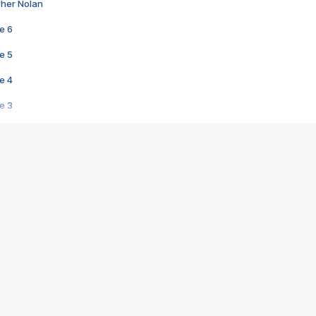
pher Nolan
e 6
e 5
e 4
e 3
s créatrices de la VF !
e 2
e 1
e Mektoub My Love arrive enfin ! Rencontre avec Shaïn Boumedine et Sal
i : après Toni en famille
elle réalise le bouleversant Dites lui que je l'aime
ais ! Rencontre autour de Vie privée de Rebecca Zlotowski
 de Marguerite, Grave... Rencontre avec Ella Rumpf