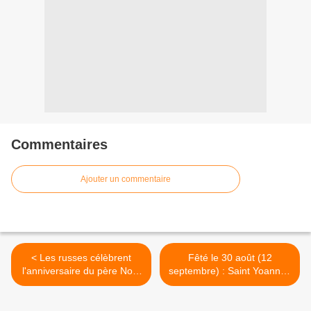
Commentaires
Ajouter un commentaire
< Les russes célèbrent
Fêté le 30 août (12
l'anniversaire du père Noël
septembre) : Saint Yoann le
russe
Patriarche de
Constantinople >