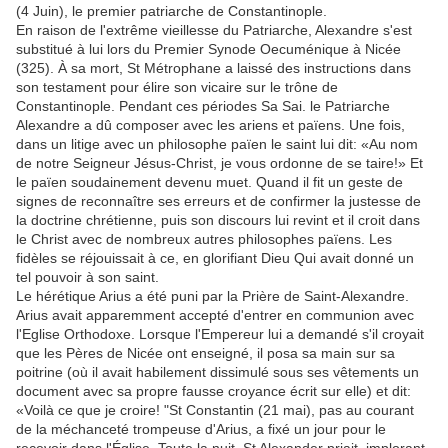
(4 Juin), le premier patriarche de Constantinople.
En raison de l'extrême vieillesse du Patriarche, Alexandre s'est
substitué à lui lors du Premier Synode Oecuménique à Nicée
(325). À sa mort, St Métrophane a laissé des instructions dans
son testament pour élire son vicaire sur le trône de
Constantinople. Pendant ces périodes Sa Sai. le Patriarche
Alexandre a dû composer avec les ariens et païens. Une fois,
dans un litige avec un philosophe païen le saint lui dit: «Au nom
de notre Seigneur Jésus-Christ, je vous ordonne de se taire!» Et
le païen soudainement devenu muet. Quand il fit un geste de
signes de reconnaître ses erreurs et de confirmer la justesse de
la doctrine chrétienne, puis son discours lui revint et il croit dans
le Christ avec de nombreux autres philosophes païens. Les
fidèles se réjouissait à ce, en glorifiant Dieu Qui avait donné un
tel pouvoir à son saint.
Le hérétique Arius a été puni par la Prière de Saint-Alexandre.
Arius avait apparemment accepté d'entrer en communion avec
l'Eglise Orthodoxe. Lorsque l'Empereur lui a demandé s'il croyait
que les Pères de Nicée ont enseigné, il posa sa main sur sa
poitrine (où il avait habilement dissimulé sous ses vêtements un
document avec sa propre fausse croyance écrit sur elle) et dit:
«Voilà ce que je croire! "St Constantin (21 mai), pas au courant
de la méchanceté trompeuse d'Arius, a fixé un jour pour le