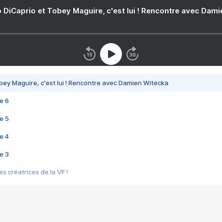
 DiCaprio et Tobey Maguire, c'est lui ! Rencontre avec Dam
bey Maguire, c'est lui ! Rencontre avec Damien Witecka
e 6
e 5
e 4
e 3
s créatrices de la VF !
e 2
e 1