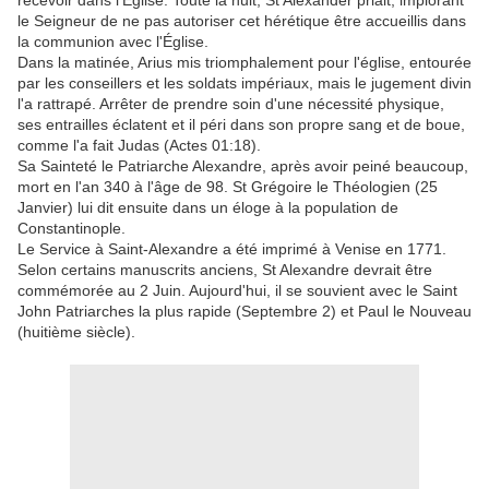
recevoir dans l'Église. Toute la nuit, St Alexander priait, implorant
le Seigneur de ne pas autoriser cet hérétique être accueillis dans
la communion avec l'Église.
Dans la matinée, Arius mis triomphalement pour l'église, entourée
par les conseillers et les soldats impériaux, mais le jugement divin
l'a rattrapé. Arrêter de prendre soin d'une nécessité physique,
ses entrailles éclatent et il péri dans son propre sang et de boue,
comme l'a fait Judas (Actes 01:18).
Sa Sainteté le Patriarche Alexandre, après avoir peiné beaucoup,
mort en l'an 340 à l'âge de 98. St Grégoire le Théologien (25
Janvier) lui dit ensuite dans un éloge à la population de
Constantinople.
Le Service à Saint-Alexandre a été imprimé à Venise en 1771.
Selon certains manuscrits anciens, St Alexandre devrait être
commémorée au 2 Juin. Aujourd'hui, il se souvient avec le Saint
John Patriarches la plus rapide (Septembre 2) et Paul le Nouveau
(huitième siècle).