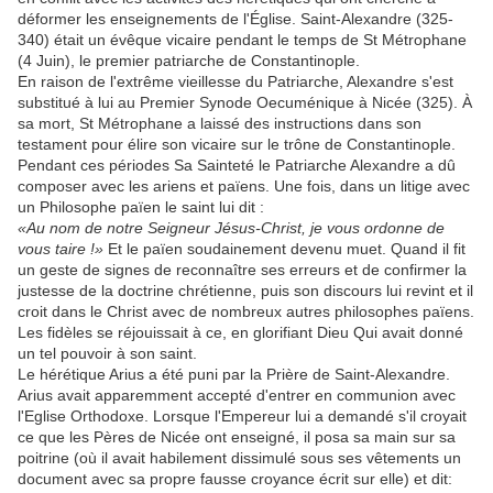
déformer les enseignements de l'Église. Saint-Alexandre (325-
340) était un évêque vicaire pendant le temps de St Métrophane
(4 Juin), le premier patriarche de Constantinople.
En raison de l'extrême vieillesse du Patriarche, Alexandre s'est
substitué à lui au Premier Synode Oecuménique à Nicée (325). À
sa mort, St Métrophane a laissé des instructions dans son
testament pour élire son vicaire sur le trône de Constantinople.
Pendant ces périodes Sa Sainteté le Patriarche Alexandre a dû
composer avec les ariens et païens. Une fois, dans un litige avec
un Philosophe païen le saint lui dit :
«Au nom de notre Seigneur Jésus-Christ, je vous ordonne de
vous taire !»
Et le païen soudainement devenu muet. Quand il fit
un geste de signes de reconnaître ses erreurs et de confirmer la
justesse de la doctrine chrétienne, puis son discours lui revint et il
croit dans le Christ avec de nombreux autres philosophes païens.
Les fidèles se réjouissait à ce, en glorifiant Dieu Qui avait donné
un tel pouvoir à son saint.
Le hérétique Arius a été puni par la Prière de Saint-Alexandre.
Arius avait apparemment accepté d'entrer en communion avec
l'Eglise Orthodoxe. Lorsque l'Empereur lui a demandé s'il croyait
ce que les Pères de Nicée ont enseigné, il posa sa main sur sa
poitrine (où il avait habilement dissimulé sous ses vêtements un
document avec sa propre fausse croyance écrit sur elle) et dit: