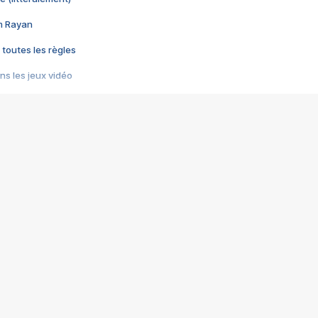
im Rayan
 toutes les règles
s les jeux vidéo
us choquant de Rockstar ? - Le scandale BULLY
e plus moche de Steam
du RÊVE tourne au CAUCHEMAR
pendant 8 heures
it… à tort
umiliés par un jeu vidéo
ire - Final Fantasy 8
ti un empire - Age of Empires
story DOFUS