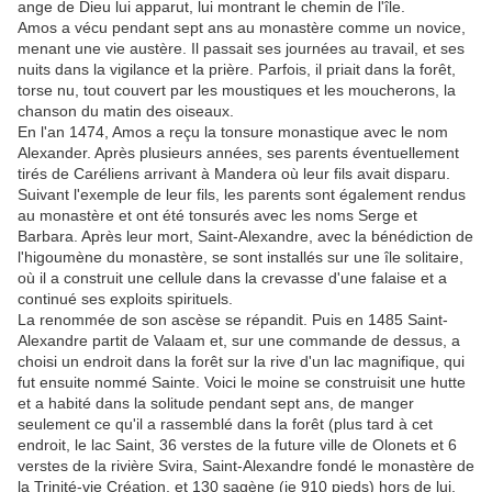
ange de Dieu lui apparut, lui montrant le chemin de l'île.
Amos a vécu pendant sept ans au monastère comme un novice,
menant une vie austère. Il passait ses journées au travail, et ses
nuits dans la vigilance et la prière. Parfois, il priait dans la forêt,
torse nu, tout couvert par les moustiques et les moucherons, la
chanson du matin des oiseaux.
En l'an 1474, Amos a reçu la tonsure monastique avec le nom
Alexander. Après plusieurs années, ses parents éventuellement
tirés de Caréliens arrivant à Mandera où leur fils avait disparu.
Suivant l'exemple de leur fils, les parents sont également rendus
au monastère et ont été tonsurés avec les noms Serge et
Barbara. Après leur mort, Saint-Alexandre, avec la bénédiction de
l'higoumène du monastère, se sont installés sur une île solitaire,
où il a construit une cellule dans la crevasse d'une falaise et a
continué ses exploits spirituels.
La renommée de son ascèse se répandit. Puis en 1485 Saint-
Alexandre partit de Valaam et, sur une commande de dessus, a
choisi un endroit dans la forêt sur la rive d'un lac magnifique, qui
fut ensuite nommé Sainte. Voici le moine se construisit une hutte
et a habité dans la solitude pendant sept ans, de manger
seulement ce qu'il a rassemblé dans la forêt (plus tard à cet
endroit, le lac Saint, 36 verstes de la future ville de Olonets et 6
verstes de la rivière Svira, Saint-Alexandre fondé le monastère de
la Trinité-vie Création, et 130 sagène (ie 910 pieds) hors de lui,