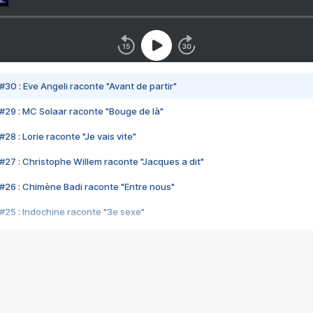
#30 : Eve Angeli raconte "Avant de partir"
#29 : MC Solaar raconte "Bouge de là"
28 : Lorie raconte "Je vais vite"
#27 : Christophe Willem raconte "Jacques a dit"
#26 : Chimène Badi raconte "Entre nous"
#25 : Indochine raconte "3e sexe"
#24 : Zaho raconte "C'est chelou"
#23 : Patrick Bruel raconte "Au café des délices"
#22 : Kyo raconte "Le chemin"
#21 : Nolwenn Leroy raconte "Cassé"