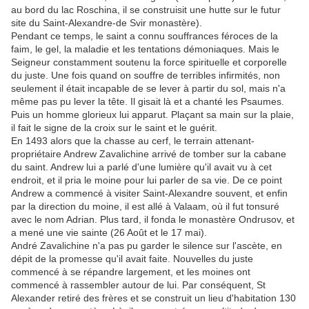
au bord du lac Roschina, il se construisit une hutte sur le futur
site du Saint-Alexandre-de Svir monastère).
Pendant ce temps, le saint a connu souffrances féroces de la
faim, le gel, la maladie et les tentations démoniaques. Mais le
Seigneur constamment soutenu la force spirituelle et corporelle
du juste. Une fois quand on souffre de terribles infirmités, non
seulement il était incapable de se lever à partir du sol, mais n'a
même pas pu lever la tête. Il gisait là et a chanté les Psaumes.
Puis un homme glorieux lui apparut. Plaçant sa main sur la plaie,
il fait le signe de la croix sur le saint et le guérit.
En 1493 alors que la chasse au cerf, le terrain attenant-
propriétaire Andrew Zavalichine arrivé de tomber sur la cabane
du saint. Andrew lui a parlé d'une lumière qu'il avait vu à cet
endroit, et il pria le moine pour lui parler de sa vie. De ce point
Andrew a commencé à visiter Saint-Alexandre souvent, et enfin
par la direction du moine, il est allé à Valaam, où il fut tonsuré
avec le nom Adrian. Plus tard, il fonda le monastère Ondrusov, et
a mené une vie sainte (26 Août et le 17 mai).
André Zavalichine n'a pas pu garder le silence sur l'ascète, en
dépit de la promesse qu'il avait faite. Nouvelles du juste
commencé à se répandre largement, et les moines ont
commencé à rassembler autour de lui. Par conséquent, St
Alexander retiré des frères et se construit un lieu d'habitation 130