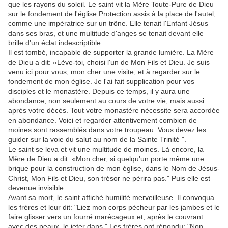
que les rayons du soleil. Le saint vit la Mère Toute-Pure de Dieu
sur le fondement de l'église Protection assis à la place de l'autel,
comme une impératrice sur un trône. Elle tenait l'Enfant Jésus
dans ses bras, et une multitude d'anges se tenait devant elle
brille d'un éclat indescriptible.
Il est tombé, incapable de supporter la grande lumière. La Mère
de Dieu a dit: «Lève-toi, choisi l'un de Mon Fils et Dieu. Je suis
venu ici pour vous, mon cher une visite, et à regarder sur le
fondement de mon église. Je l'ai fait supplication pour vos
disciples et le monastère. Depuis ce temps, il y aura une
abondance; non seulement au cours de votre vie, mais aussi
après votre décès. Tout votre monastère nécessite sera accordée
en abondance. Voici et regarder attentivement combien de
moines sont rassemblés dans votre troupeau. Vous devez les
guider sur la voie du salut au nom de la Sainte Trinité ".
Le saint se leva et vit une multitude de moines. Là encore, la
Mère de Dieu a dit: «Mon cher, si quelqu'un porte même une
brique pour la construction de mon église, dans le Nom de Jésus-
Christ, Mon Fils et Dieu, son trésor ne périra pas." Puis elle est
devenue invisible.
Avant sa mort, le saint affiché humilité merveilleuse. Il convoqua
les frères et leur dit: "Liez mon corps pécheur par les jambes et le
faire glisser vers un fourré marécageux et, après le couvrant
avec des peaux, le jeter dans." Les frères ont répondu: "Non,