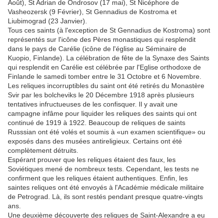
Août), St Adrian de Ondrosov (17 mai), St Nicéphore de
Vasheozersk (9 Février), St Gennadius de Kostroma et
Liubimograd (23 Janvier).
Tous ces saints (à l'exception de St Gennadius de Kostroma) sont
représentés sur l'icône des Pères monastiques qui resplendit
dans le pays de Carélie (icône de l'église au Séminaire de
Kuopio, Finlande). La célébration de fête de la Synaxe des Saints
qui resplendit en Carélie est célébrée par l'Eglise orthodoxe de
Finlande le samedi tomber entre le 31 Octobre et 6 Novembre.
Les reliques incorruptibles du saint ont été retirés du Monastère
Svir par les bolcheviks le 20 Décembre 1918 après plusieurs
tentatives infructueuses de les confisquer. Il y avait une
campagne infâme pour liquider les reliques des saints qui ont
continué de 1919 à 1922. Beaucoup de reliques de saints
Russsian ont été volés et soumis à «un examen scientifique» ou
exposés dans des musées antireligieux. Certains ont été
complètement détruits.
Espérant prouver que les reliques étaient des faux, les
Soviétiques mené de nombreux tests. Cependant, les tests ne
confirment que les reliques étaient authentiques. Enfin, les
saintes reliques ont été envoyés à l'Académie médicale militaire
de Petrograd. Là, ils sont restés pendant presque quatre-vingts
ans.
Une deuxième découverte des reliques de Saint-Alexandre a eu