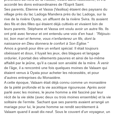
accordé les dons extraordinaires de l'Esprit Saint.
Ses parents, Etienne et Vassa (Vasilisa) étaient des paysans du
village près du lac Ladoga Mandera près du lac Ladoga, sur la
rive de la rivière Oyata, un affluent de la rivière Svira. Ils avaient
des fils et des filles qui étaient déjà cultivés et vivaient loin de
leurs parents. Stéphane et Vassa ont voulu avoir un autre fils. Ils
ont prié avec ferveur et ont entendu une voix d'en haut :
"Réjouis-
toi, bon mari et femme, vous n'enfanterez un fils, dont la
naissance en Dieu donnera le confort à Son Eglise."
Amos a grandi pour être un enfant spécial. Il était toujours
obéissant et doux, il fuyait les jeux, des blagues et langage
ordurier, il portait des vêtements pauvres et ainsi de lui-même
affaibli par le jeûne, qu'il a causé son anxiété de la mère. À venir
de l'âge, il a rencontré une fois quelques moines de Valaam qui
étaient venus à Oyata pour acheter les nécessités, et pour
d'autres entreprises du Monastère.
A cette époque, Valaam était déjà connu comme un monastère
de la piété profonde et la vie ascétique rigoureuse. Après avoir
parlé avec les moines, le jeune homme a été fasciné par leur
récit de la vie skite (avec deux ou trois moines ensemble) et la vie
solitaire de l'ermite. Sachant que ses parents avaient arrangé un
mariage pour lui, le jeune homme se rendit secrètement à
Valaam quand il avait dix-neuf. Sous le couvert d'un voyageur, un