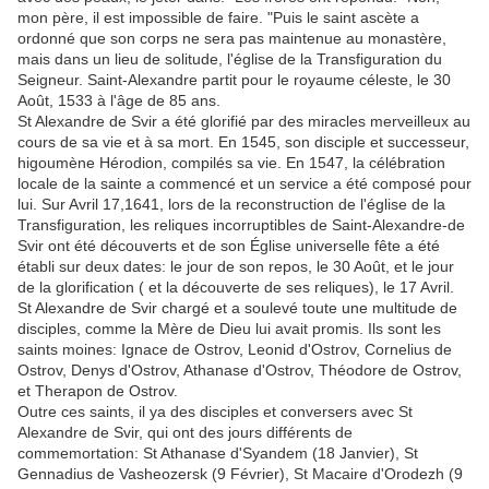
mon père, il est impossible de faire. "Puis le saint ascète a
ordonné que son corps ne sera pas maintenue au monastère,
mais dans un lieu de solitude, l'église de la Transfiguration du
Seigneur. Saint-Alexandre partit pour le royaume céleste, le 30
Août, 1533 à l'âge de 85 ans.
St Alexandre de Svir a été glorifié par des miracles merveilleux au
cours de sa vie et à sa mort. En 1545, son disciple et successeur,
higoumène Hérodion, compilés sa vie. En 1547, la célébration
locale de la sainte a commencé et un service a été composé pour
lui. Sur Avril 17,1641, lors de la reconstruction de l'église de la
Transfiguration, les reliques incorruptibles de Saint-Alexandre-de
Svir ont été découverts et de son Église universelle fête a été
établi sur deux dates: le jour de son repos, le 30 Août, et le jour
de la glorification ( et la découverte de ses reliques), le 17 Avril.
St Alexandre de Svir chargé et a soulevé toute une multitude de
disciples, comme la Mère de Dieu lui avait promis. Ils sont les
saints moines: Ignace de Ostrov, Leonid d'Ostrov, Cornelius de
Ostrov, Denys d'Ostrov, Athanase d'Ostrov, Théodore de Ostrov,
et Therapon de Ostrov.
Outre ces saints, il ya des disciples et conversers avec St
Alexandre de Svir, qui ont des jours différents de
commemortation: St Athanase d'Syandem (18 Janvier), St
Gennadius de Vasheozersk (9 Février), St Macaire d'Orodezh (9