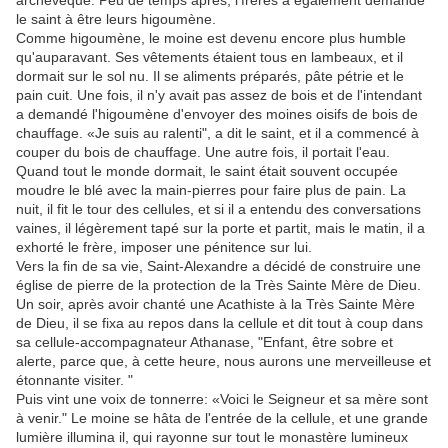
archevêque. Peu de temps après, l'frères a également demandé
le saint à être leurs higoumène.
Comme higoumène, le moine est devenu encore plus humble
qu'auparavant. Ses vêtements étaient tous en lambeaux, et il
dormait sur le sol nu. Il se aliments préparés, pâte pétrie et le
pain cuit. Une fois, il n'y avait pas assez de bois et de l'intendant
a demandé l'higoumène d'envoyer des moines oisifs de bois de
chauffage. «Je suis au ralenti", a dit le saint, et il a commencé à
couper du bois de chauffage. Une autre fois, il portait l'eau.
Quand tout le monde dormait, le saint était souvent occupée
moudre le blé avec la main-pierres pour faire plus de pain. La
nuit, il fit le tour des cellules, et si il a entendu des conversations
vaines, il légèrement tapé sur la porte et partit, mais le matin, il a
exhorté le frère, imposer une pénitence sur lui.
Vers la fin de sa vie, Saint-Alexandre a décidé de construire une
église de pierre de la protection de la Très Sainte Mère de Dieu.
Un soir, après avoir chanté une Acathiste à la Très Sainte Mère
de Dieu, il se fixa au repos dans la cellule et dit tout à coup dans
sa cellule-accompagnateur Athanase, "Enfant, être sobre et
alerte, parce que, à cette heure, nous aurons une merveilleuse et
étonnante visiter. "
Puis vint une voix de tonnerre: «Voici le Seigneur et sa mère sont
à venir." Le moine se hâta de l'entrée de la cellule, et une grande
lumière illumina il, qui rayonne sur tout le monastère lumineux