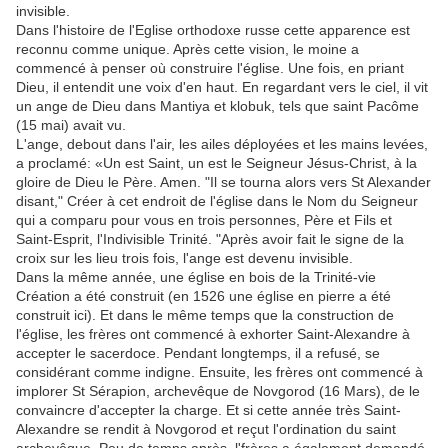
invisible.
Dans l'histoire de l'Eglise orthodoxe russe cette apparence est
reconnu comme unique. Après cette vision, le moine a
commencé à penser où construire l'église. Une fois, en priant
Dieu, il entendit une voix d'en haut. En regardant vers le ciel, il vit
un ange de Dieu dans Mantiya et klobuk, tels que saint Pacôme
(15 mai) avait vu.
L'ange, debout dans l'air, les ailes déployées et les mains levées,
a proclamé: «Un est Saint, un est le Seigneur Jésus-Christ, à la
gloire de Dieu le Père. Amen. "Il se tourna alors vers St Alexander
disant," Créer à cet endroit de l'église dans le Nom du Seigneur
qui a comparu pour vous en trois personnes, Père et Fils et
Saint-Esprit, l'Indivisible Trinité. "Après avoir fait le signe de la
croix sur les lieu trois fois, l'ange est devenu invisible.
Dans la même année, une église en bois de la Trinité-vie
Création a été construit (en 1526 une église en pierre a été
construit ici). Et dans le même temps que la construction de
l'église, les frères ont commencé à exhorter Saint-Alexandre à
accepter le sacerdoce. Pendant longtemps, il a refusé, se
considérant comme indigne. Ensuite, les frères ont commencé à
implorer St Sérapion, archevêque de Novgorod (16 Mars), de le
convaincre d'accepter la charge. Et si cette année très Saint-
Alexandre se rendit à Novgorod et reçut l'ordination du saint