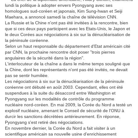
lundi la politique à adopter envers Pyongyang avec ses
homologues sud-coréen et japonais, Kim Sung-hwan et Seiji
Maehara, a annoncé samedi la chaîne de télévision CNN.
La Russie et la Chine n'ont pas été invitées à la rencontre, bien
que si ces deux pays participent avec les Etats-Unis, le Japon et
le deux Corées aux négociations à six sur la dénucléarisation de
la péninsule coréenne.
Selon un haut responsable du département d'Etat américain cité
par CNN, la prochaine rencontre doit poser "trois pierres
angulaires de la sécurité dans la région".
L'interlocuteur de la chaîne a dans le même temps souligné que
la Chine, dont les représentants n'ont pas été invités, ne devait
pas se sentir humiliée.
Les négociations à six sur la dénucléarisation de la péninsule
coréenne ont débuté en août 2003. Cependant, elles ont été
suspendues à la suite du désaccord entre Washington et
Pyongyang sur les modalités de contrôle du programme
nucléaire nord-coréen. En mai 2009, la Corée du Nord a testé un
explosif nucléaire, amenant le Conseil de sécurité de l'ONU à
durcir les sanctions décrétées antérieurement. En réponse,
Pyongyang s'est retiré des négociations.
En novembre dernier, la Corée du Nord a fait visiter à un
scientifique américain sa nouvelle usine d'enrichissement