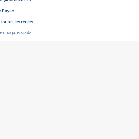
im Rayan
 toutes les règles
s les jeux vidéo
us choquant de Rockstar ? - Le scandale BULLY
e plus moche de Steam
du RÊVE tourne au CAUCHEMAR
pendant 8 heures
it… à tort
umiliés par un jeu vidéo
ire - Final Fantasy 8
ti un empire - Age of Empires
story DOFUS