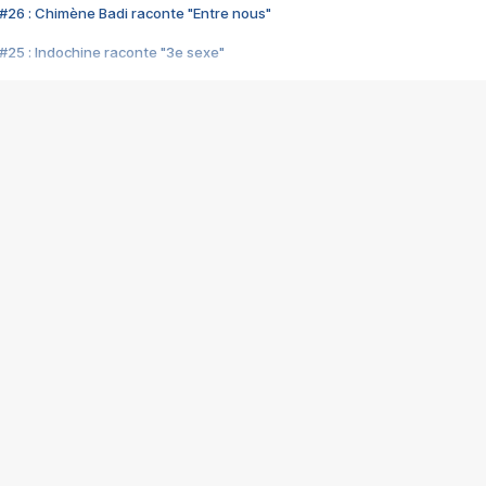
#26 : Chimène Badi raconte "Entre nous"
#25 : Indochine raconte "3e sexe"
#24 : Zaho raconte "C'est chelou"
#23 : Patrick Bruel raconte "Au café des délices"
#22 : Kyo raconte "Le chemin"
#21 : Nolwenn Leroy raconte "Cassé"
#20 : Patrick Hernandez raconte "Born to be alive"
#19 : Lorie raconte "Près de moi"
#18 : Michael Jones raconte "A nos actes manqués" (avec Jean-Jacque
#17 : Khaled raconte "Aïcha"
#16 : Corneille raconte "Parce qu'on vient de loin"
#15 : Indochine raconte "L'aventurier"
14 : Lorie raconte "Sur un air latino"