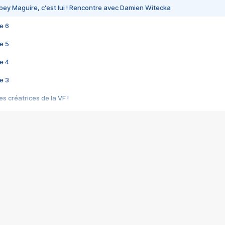
bey Maguire, c'est lui ! Rencontre avec Damien Witecka
e 6
e 5
e 4
e 3
s créatrices de la VF !
e 2
e 1
e Mektoub My Love arrive enfin ! Rencontre avec Shaïn Boumedine et Sal
i : après Toni en famille
elle réalise le bouleversant Dites lui que je l'aime
ais ! Rencontre autour de Vie privée de Rebecca Zlotowski
 de Marguerite, Grave... Rencontre avec Ella Rumpf