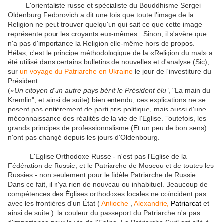
L'
orientaliste russe et spécialiste du Bouddhisme Sergei
Oldenburg Fedorovich a dit une fois que toute l'image de la
Religion ne peut trouver quelqu'un qui sait ce que cette image
représente pour les croyants eux-mêmes.
Sinon, il s'avère que
n'a pas d'importance la Religion elle-même hors de propos.
Hélas, c'est le principe méthodologique de la «Religion du mal» a
été utilisé dans certains bulletins de nouvelles et d'analyse (Sic),
sur
un voyage du Patriarche en Ukraine
le jour de l'investiture du
Président :
(
«Un citoyen d'un autre pays bénit le Président élu"
, "La main du
Kremlin", et ainsi de suite)
bien entendu, ces explications ne se
posent pas entièrement de parti pris politique, mais aussi d'une
méconnaissance des réalités de la vie de l'Eglise.
Toutefois, les
grands principes de professionnalisme (Et un peu de bon sens)
n'ont pas changé depuis les jours d'Oldenbourg.
L'
Eglise Orthodoxe Russe - n'est pas l'Eglise de la
Fédération de Russie, et le Patriarche de Moscou et de toutes les
Russies - non seulement pour le fidèle Patriarche de Russie.
Dans ce fait, il n'ya rien de nouveau ou inhabituel.
Beaucoup de
compétences des Églises orthodoxes locales ne coïncident pas
avec les frontières d'un État (
Antioche
,
Alexandrie,
Patriarcat
et
ainsi de suite.).
la couleur du passeport du Patriarche n'a pas