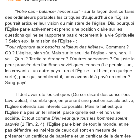
"Votre cas - balancer l'encensoir"
- sur la façon dont certains
des ordinateurs portables les critiques d'aujourd'hui de l'Église
pourrait articuler leur vision du ministère de l'église.
Dis, pourquoi
l'Église parle activement et prend une position claire sur les
questions qui ne se rapportent pas directement à la vie Spirituelle
?
Selon eux, la mission de l'Eglise - :
"Pour répondre aux besoins religieux des fidèles».
Comment ?
Où ?
L'église, bien sûr.
Mais sur le seuil de l'église - non, non.
Il
ya...
Quo i?
Territoire étranger ?
D'autres personnes ?
Ou juste la
peur prouvée des fantômes soviétiques tenaces (Le peuple - un,
les croyants - un autre pays - un et l'Église... et bien, en quelque
sorte), pour qui, semblerait-il, nous avons déjà payé en entier ?
Sang-payé....
Il doit avoir été les critiques (Ou soi-disant des conseillers
favorables), il semble que, en prenant une position sociale active,
l'Eglise défende ses intérêts corporatifs.
Mais le fait est que
l'Église n'a pas un tel intérêt, parce qu'elle est - et non une
société.
Et tout comme
Dieu veut que tous les hommes soient
sauvés
(1 Tim. 2, 4), l'Eglise parle bien de tout le monde, et ne
pas défendre les intérêts de ceux qui sont en mesure de
présenter un certificat de baptême et un certificat de la dernière