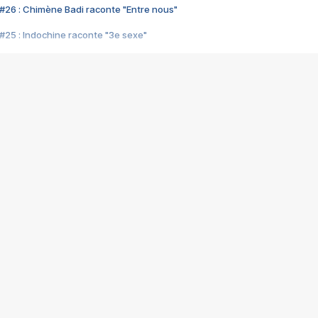
#26 : Chimène Badi raconte "Entre nous"
#25 : Indochine raconte "3e sexe"
#24 : Zaho raconte "C'est chelou"
#23 : Patrick Bruel raconte "Au café des délices"
#22 : Kyo raconte "Le chemin"
#21 : Nolwenn Leroy raconte "Cassé"
#20 : Patrick Hernandez raconte "Born to be alive"
#19 : Lorie raconte "Près de moi"
#18 : Michael Jones raconte "A nos actes manqués" (avec Jean-Jacque
#17 : Khaled raconte "Aïcha"
#16 : Corneille raconte "Parce qu'on vient de loin"
#15 : Indochine raconte "L'aventurier"
14 : Lorie raconte "Sur un air latino"