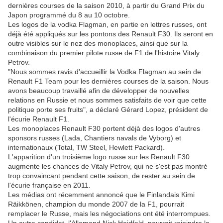
dernières courses de la saison 2010, à partir du Grand Prix du
Japon programmé du 8 au 10 octobre.
Les logos de la vodka Flagman, en partie en lettres russes, ont
déjà été appliqués sur les pontons des Renault F30. Ils seront en
outre visibles sur le nez des monoplaces, ainsi que sur la
combinaison du premier pilote russe de F1 de l'histoire Vitaly
Petrov.
"Nous sommes ravis d'accueillir la Vodka Flagman au sein de
Renault F1 Team pour les dernières courses de la saison. Nous
avons beaucoup travaillé afin de développer de nouvelles
relations en Russie et nous sommes satisfaits de voir que cette
politique porte ses fruits", a déclaré Gérard Lopez, président de
l'écurie Renault F1.
Les monoplaces Renault F30 portent déjà des logos d'autres
sponsors russes (Lada, Chantiers navals de Vyborg) et
internationaux (Total, TW Steel, Hewlett Packard).
L'apparition d'un troisième logo russe sur les Renault F30
augmente les chances de Vitaly Petrov, qui ne s'est pas montré
trop convaincant pendant cette saison, de rester au sein de
l'écurie française en 2011.
Les médias ont récemment annoncé que le Finlandais Kimi
Räikkönen, champion du monde 2007 de la F1, pourrait
remplacer le Russe, mais les négociations ont été interrompues.