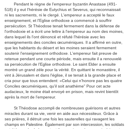
Pendant le règne de l'empereur byzantin Anastase (491-
518) il y eut l'hérésie de Eutychius et Severus, qui reconnaissait
ni les sacrements, ni le clergé.
L'empereur a accepté le faux
enseignement, et l'Eglise orthodoxe a commencé à souffrir
persécution.
St Théodose tenait fermement dans la défense de
l'orthodoxie et a écrit une lettre à l'empereur au nom des moines,
dans lequel ils l'ont dénoncé et réfuté l'hérésie avec les
enseignements des conciles œcuméniques.
Il a affirmé en outre,
que les habitants du désert et les moines seraient fermement
soutenir l'enseignement orthodoxe.
L'empereur fait preuve de
retenue pendant une courte période, mais ensuite il a renouvelé
sa persécution de l'Eglise orthodoxe.
Le saint Elder a ensuite
montré un grand zèle pour la vérité.
En quittant le monastère, il
vint à Jérusalem et dans l'église, il se tenait à la grande place et
cria pour que tous entendent: «Celui qui n'honore pas les quatre
Conciles œcuméniques, qu'il soit anathème" Pour cet acte
audacieux, le moine était
envoyé en prison, mais revint bientôt
après la mort de l'empereur.
St Théodose accompli de nombreuses guérisons et autres
miracles durant sa vie, venir en aide aux nécessiteux.
Grâce à
ses prières, il détruit une fois les sauterelles qui ravagent les
champs en Palestine.
Également par son intercession, les soldats