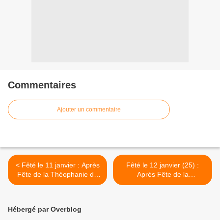
Commentaires
Ajouter un commentaire
< Fêté le 11 janvier : Après
Fêté le 12 janvier (25) :
Fête de la Théophanie de
Après Fête de la
notre Sauveur et Seigneur
Théophanie de notre
Jésus-Christ
Sauveur et Seigneur Jésus-
Christ >
Hébergé par Overblog