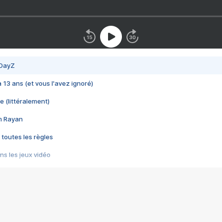
 DayZ
 a 13 ans (et vous l'avez ignoré)
e (littéralement)
im Rayan
 toutes les règles
s les jeux vidéo
us choquant de Rockstar ? - Le scandale BULLY
e plus moche de Steam
du RÊVE tourne au CAUCHEMAR