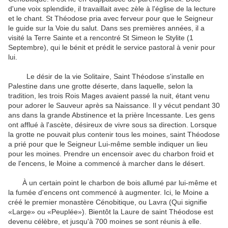
d'une voix splendide, il travaillait avec zèle à l'église de la lecture
et le chant.
St Théodose pria avec ferveur pour que le Seigneur
le guide sur la Voie du salut.
Dans ses premières années, il a
visité la Terre Sainte et a rencontré St Simeon le Stylite (1
Septembre), qui le bénit et prédit le service pastoral à venir pour
lui.
Le désir de la vie Solitaire, Saint Théodose s'installe en
Palestine dans une grotte déserte, dans laquelle, selon la
tradition, les trois Rois Mages avaient passé la nuit, étant venu
pour adorer le Sauveur après sa Naissance.
Il y vécut pendant 30
ans dans la grande Abstinence et la prière Incessante.
Les gens
ont afflué à l'ascète, désireux de vivre sous sa direction.
Lorsque
la grotte ne pouvait plus contenir tous les moines, saint Théodose
a prié pour que le Seigneur Lui-même semble indiquer un lieu
pour les moines.
Prendre un encensoir avec du charbon froid et
de l'encens, le Moine a commencé à marcher dans le désert.
À un certain point le charbon de bois allumé par lui-même et
la fumée d'encens ont commencé à augmenter.
Ici, le Moine a
créé le premier monastère Cénobitique, ou Lavra (Qui signifie
«Large» ou «Peuplée»).
Bientôt la Laure de saint Théodose est
devenu célèbre, et jusqu'à 700 moines se sont réunis à elle.