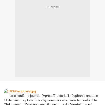
Publicité
Le
cinquième
jour de l'Après-fête
de la Théophanie
chute
le
11
Janvier
.
La plupart des
hymnes de
cette période
glorifient le
Christ
comme Dieu
qui sanctifie
les eaux du Jourdain
en se