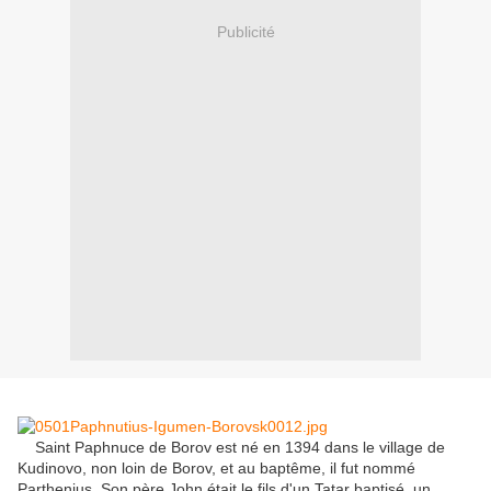
Publicité
Saint
Paphnuce
de
Borov
est né
en 1394
dans le village de
Kudinovo
, non loin de
Borov
,
et
au
baptême
, il fut nommé
Parthenius
.
Son père
John
était le fils
d'un
Tatar
baptisé
,
un