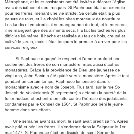
Métrophane
,
et
leurs assistants
ont été invités à
décorer
l'église
avec des icônes
et des fresques
.
St
Paphnuce
était un exemple
pour
les
frères
, menant une vie
stricte
.
Sa cellule
était la plus
pauvre
de tous,
et il a choisi
les
pires
morceaux de nourriture
.
Les lundis et vendredis
, il
ne mangea rien
du tout
,
et
le mercredi
,
il
ne mangeait que
des aliments secs
.
Il a fait
les
tâches les plus
difficiles
lui-même
.
Il
haché
et
réalisée
au feu de bois
,
creusé
et
cultivé
le jardin
, mais il était
toujours le premier à
arriver
pour les
services religieux
.
St
Paphnuce
a gagné le respect
et l'amour
profond
non
seulement
des frères de
son monastère
,
mais aussi d'autres
monastères
.
Grâce à
la providence de
Dieu une
jeunesse
de
vingt
ans
,
John
Sanin
a été
guidé vers le
monastère
.
Après
le
test
pendant un certain temps
,
Paphnuce
lui
tonsuré
dans
le
monachisme
avec le
nom de Joseph
.
Plus tard,
sur la rue St
-
Joseph de
Volokolamsk
(9
septembre)
a défendu
la pureté
de la
foi
orthodoxe
et est entré en
lutte
contre l'hérésie
des
judaïsants
,
condamnés
par le Conseil
de
1504,
St
Paphnuce
béni
le jeune
homme
dans ses efforts
.
Une semaine avant
sa mort
, le saint
avait prédit
sa fin
.
Après
avoir prié
et
béni les
frères
, il s'endormit
dans le Seigneur
le 1er
mai
1477,
St
Paphnuce
était
un
disciple de saint
Serge de