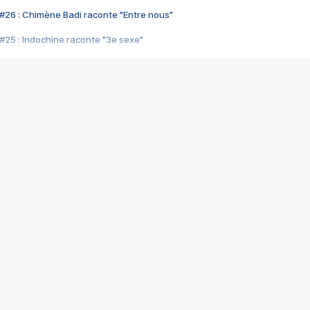
#26 : Chimène Badi raconte "Entre nous"
#25 : Indochine raconte "3e sexe"
#24 : Zaho raconte "C'est chelou"
#23 : Patrick Bruel raconte "Au café des délices"
#22 : Kyo raconte "Le chemin"
#21 : Nolwenn Leroy raconte "Cassé"
#20 : Patrick Hernandez raconte "Born to be alive"
#19 : Lorie raconte "Près de moi"
#18 : Michael Jones raconte "A nos actes manqués" (avec Jean-Jacque
#17 : Khaled raconte "Aïcha"
#16 : Corneille raconte "Parce qu'on vient de loin"
#15 : Indochine raconte "L'aventurier"