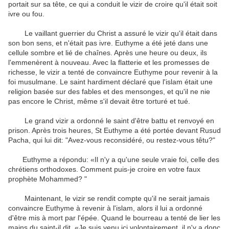
portait
sur ​​sa tête
,
ce qui a conduit
le vizir
de croire qu'il
était soit
ivre ou
fou
.
Le vaillant
guerrier
du Christ
a assuré le
vizir
qu'il était
dans
son bon sens
,
et
n'était pas ivre
.
Euthyme
a été
jeté dans une
cellule
sombre et
lié de chaînes
.
Après
une heure ou deux
,
ils
l'emmenèrent
à nouveau
.
Avec
la flatterie
et les promesses de
richesse
,
le vizir
a tenté de convaincre
Euthyme
pour revenir à la
foi musulmane
.
Le saint
hardiment
déclaré
que l'islam était
une
religion basée sur
des fables et des
mensonges
,
et
qu'il
ne nie
pas
encore
le Christ
, même
s'il devait
être torturé
et
tué
.
Le
grand vizir
a ordonné
le
saint
d'être battu
et
renvoyé en
prison
.
Après trois heures
,
St
Euthyme
a été portée devant
Rusud
Pacha
,
qui
lui dit:
"
Avez-vous
reconsidéré
,
ou
restez-vous
têtu
?
"
Euthyme
a répondu: «
Il n'y a
qu'une seule vraie
foi
,
celle des
chrétiens
orthodoxes
.
Comment puis-je
croire en votre
faux
prophète
Mohammed
?
"
Maintenant, le
vizir
se rendit compte qu'il
ne serait jamais
convaincre
Euthyme
à
revenir à l'islam
, alors il
lui a ordonné
d'être
mis à mort par
l'épée
.
Quand
le bourreau
a tenté de
lier les
mains
du saint
-il dit
,
«Je suis venu
ici
volontairement
,
il n'y a donc