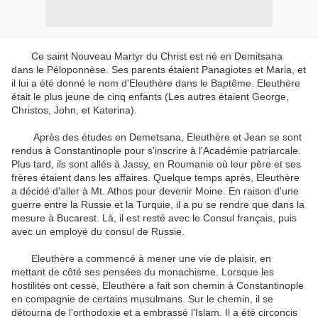
Ce saint
Nouveau Martyr
du Christ
est né en
Demitsana
dans le
Péloponnèse
.
Ses parents étaient
Panagiotes
et
Maria
,
et
il
lui
a été donné
le nom
d'Eleuthère
dans le Baptême
.
Eleuthère
était le plus jeune
de cinq enfants
(
Les autres étaient
George
,
Christos
,
John
,
et
Katerina
)
.
Après des études
en
Demetsana
,
Eleuthère
et
Jean
se sont
rendus
à Constantinople pour
s'inscrire à
l'Académie
patriarcale
.
Plus tard,
ils sont allés à
Jassy
, en Roumanie
où leur
père et ses
frères
étaient
dans les affaires.
Quelque temps après,
Eleuthère
a décidé d'aller à
Mt.
Athos
pour
devenir Moine
.
En raison d'une
guerre entre la Russie
et la Turquie
,
il
a pu se rendre
que dans la
mesure
à Bucarest
.
Là, il
est resté avec le
Consul
français
,
puis
avec
un employé
du
consul de Russie
.
Eleuthère
a commencé à
mener une vie
de plaisir
,
en
mettant de côté
ses pensées
du monachisme
.
Lorsque les
hostilités
ont cessé
,
Eleuthère
a fait son chemin
à Constantinople
en compagnie de
certains
musulmans
.
Sur le chemin
,
il se
détourna de
l'orthodoxie
et
a embrassé l'Islam
.
Il
a été circoncis