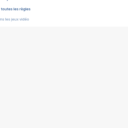
 toutes les règles
s les jeux vidéo
us choquant de Rockstar ? - Le scandale BULLY
e plus moche de Steam
du RÊVE tourne au CAUCHEMAR
pendant 8 heures
it… à tort
umiliés par un jeu vidéo
ire - Final Fantasy 8
ti un empire - Age of Empires
story DOFUS
tard, il crée l'un des pires jeux de tous les temps, MindsEye.