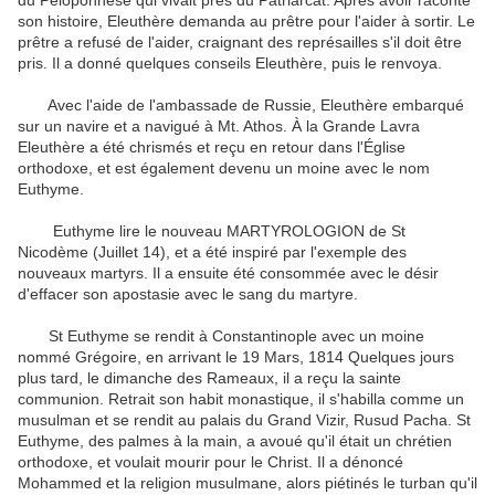
du
Péloponnèse
qui
vivait près du
Patriarcat
.
Après avoir raconté
son histoire
,
Eleuthère
demanda au prêtre
pour l'aider à
sortir
.
Le
prêtre
a refusé de
l'aider
,
craignant des représailles
s'il
doit être
pris
.
Il a donné
quelques conseils
Eleuthère
,
puis
le renvoya
.
Avec l'aide de
l'ambassade de Russie
,
Eleuthère
embarqué
sur un
navire
et
a navigué à
Mt.
Athos
.
À
la Grande
Lavra
Eleuthère
a été
chrismés
et
reçu en retour
dans l'Église
orthodoxe
,
et est également devenu
un moine
avec le nom
Euthyme
.
Euthyme
lire le nouveau
MARTYROLOGION
de
St
Nicodème
(
Juillet
14)
,
et
a été inspiré par
l'exemple des
nouveaux martyrs
.
Il a ensuite été
consommée
avec le désir
d'effacer
son apostasie
avec le sang
du martyre
.
St
Euthyme
se rendit à Constantinople
avec un
moine
nommé
Grégoire
, en arrivant
le 19
Mars
,
1814
Quelques jours
plus tard
,
le dimanche des Rameaux
, il a reçu
la sainte
communion
.
Retrait
son
habit
monastique
,
il s'habilla
comme
un
musulman
et
se rendit au palais
du
Grand Vizir
,
Rusud
Pacha
.
St
Euthyme
,
des palmes
à la main,
a avoué qu'il
était
un chrétien
orthodoxe
,
et
voulait mourir
pour le Christ
.
Il a dénoncé
Mohammed
et
la religion musulmane
,
alors
piétinés
le turban
qu'il