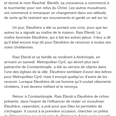
et
donné le nom
Reschid
.
Bientôt, sa
conscience
a commencé à
le tourmenter
pour son
refus
du Christ
.
Les
autres
musulmans
ont commencé à
remarquer un changement dans
son attitude
,
de sorte qu'ils
restreint
ses mouvements
et
gardé
un œil sur
lui
.
Un jour,
Eleuthère
a été
vu portant
une croix
,
pour que les
autres
lui
a signalé
au maître
de la maison
,
Rais
Efendi
.
Le
maître
favorisée
Eleuthère
,
qui
a fait les
autres
jaloux
.
Il leur a dit
qu'il était encore trop
tôt pour
Eleuthère
de renoncer à
toutes ses
voies
chrétiennes
.
Rais
Efendi
et sa famille
se rendirent
à Andrinople
, en
arrivant
un samedi
.
Metropolitan
Cyril
,
qui devint plus tard
patriarche de Constantinople
,
a été
au service de
vêpres
dans
l'une des églises
de la ville
.
Eleuthère
semblant d'avoir
des lettres
pour Metropolitan
Cyril
,
mais il
envoyé
quelqu'un d'autre
de les
recevoir
.
Lorsque
Eleuthère
dit
cet homme
qu'il voulait
vêtements
chrétiens
,
il
est devenu méfiant
et
le renvoya
.
Retour
à Constantinople
,
Rais
Efendi
a
Eleuthère
de riches
présents
, dans l'espoir
de l'influencer
de rester
un musulman
.
Eleuthère
,
cependant,
a prié pour que
Dieu lui
permettre
de
s'échapper.
Il
courut
à la première occasion
,
chercher un
prêtre