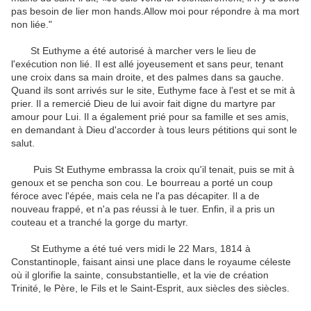
pas besoin de
lier
mon
hands.Allow
moi
pour répondre à
ma mort
non liée.
"
St
Euthyme
a été autorisé à
marcher
vers le lieu de
l'exécution
non lié.
Il est allé
joyeusement
et sans peur
,
tenant
une croix
dans sa main droite
,
et des palmes dans
sa gauche
.
Quand ils sont arrivés
sur le site
,
Euthyme
face
à l'est
et
se mit à
prier
.
Il a remercié
Dieu
de lui avoir fait
digne
du martyre
par
amour pour Lui
.
Il a également
prié pour
sa famille et ses
amis
,
en demandant à Dieu
d'accorder à tous
leurs
pétitions
qui sont
le
salut
.
Puis
St
Euthyme
embrassa
la croix
qu'il tenait
,
puis
se mit à
genoux
et
se pencha
son cou
.
Le bourreau
a porté un coup
féroce avec
l'épée
,
mais
cela ne l'a
pas
décapiter
.
Il
a de
nouveau frappé
,
et
n'a pas réussi à
le tuer
.
Enfin
,
il
a pris un
couteau
et
a tranché la
gorge du
martyr
.
St
Euthyme
a été tué
vers midi
le 22 Mars,
1814 à
Constantinople
,
faisant ainsi une place
dans le royaume
céleste
où
il
glorifie
la sainte
,
consubstantielle
,
et la vie
de création
Trinité,
le Père, le
Fils et le
Saint-Esprit
,
aux siècles des siècles
.