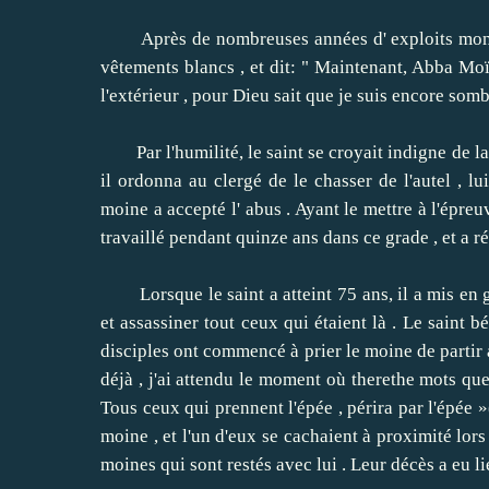
Après de nombreuses années d' exploits monast
vêtements blancs , et dit: " Maintenant, Abba Moï
l'extérieur , pour Dieu sait que je suis encore sombr
Par l'humilité, le saint se croyait indigne de la
il ordonna au clergé de le chasser de l'autel , l
moine a accepté l' abus .
Ayant le mettre à l'épreu
travaillé pendant quinze ans dans ce grade , et a ré
Lorsque le saint a atteint 75 ans, il a mis en gar
et assassiner tout ceux qui étaient là .
Le saint bé
disciples ont commencé à prier le moine de partir
déjà , j'ai attendu le moment où therethe mots que 
Tous ceux qui prennent l'épée ,
périra par l'épée »
moine , et l'un d'eux se cachaient à proximité lors
moines qui sont restés avec lui .
Leur décès a eu li