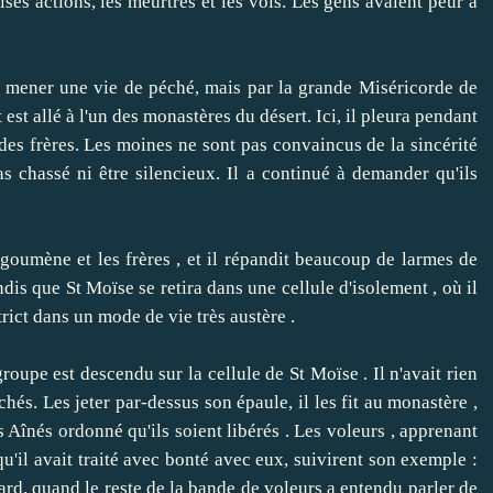
es actions, les meurtres et les vols.
Les gens avaient peur à
ener une vie de péché, mais par la grande Miséricorde de
t est allé à l'un des monastères du désert.
Ici, il pleura pendant
es frères.
Les moines ne sont pas convaincus de la sincérité
as chassé ni être silencieux.
Il a continué à demander qu'ils
umène et les frères , et il répandit beaucoup de larmes de
dis que St Moïse se retira dans une cellule d'isolement , où il
trict dans un mode de vie très austère .
upe est descendu sur la cellule de St Moïse .
Il n'avait rien
chés.
Les jeter par-dessus son épaule, il les fit au monastère ,
 Aînés ordonné qu'ils soient libérés .
Les voleurs , apprenant
 qu'il avait traité avec bonté avec eux, suivirent son exemple :
tard, quand le reste de la bande de voleurs a entendu parler de