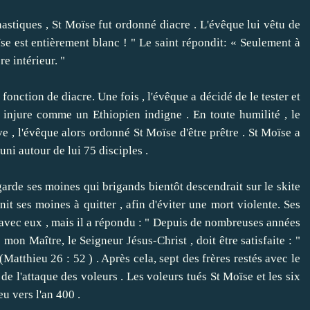
iques , St Moïse fut ordonné diacre .
L'évêque lui vêtu de
se est entièrement blanc ! " Le saint répondit: « Seulement à
e intérieur. "
 fonction de diacre.
Une fois , l'évêque a décidé de le tester et
ui injure comme un Ethiopien indigne .
En toute humilité , le
ve , l'évêque alors ordonné St Moïse d'être prêtre .
St Moïse a
uni autour de lui 75 disciples .
de ses moines qui brigands bientôt descendrait sur ​​le skite
nit ses moines à quitter , afin d'éviter une mort violente.
Ses
 avec eux , mais il a répondu : " Depuis de nombreuses années
mon Maître, le Seigneur Jésus-Christ , doit être satisfaite : "
(Matthieu 26 : 52 ) .
Après cela, sept des frères restés avec le
 de l'attaque des voleurs .
Les voleurs tués St Moïse et les six
eu vers l'an 400 .