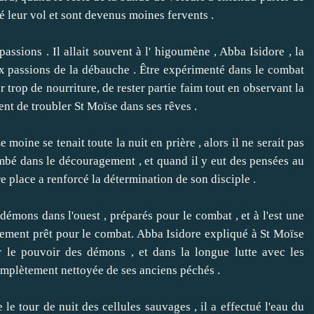
é leur vol et sont devenus moines fervents .
assions .
Il allait souvent à l' higoumène , Abba Isidore , la
ux passions de la débauche .
Être expérimenté dans le combat
r trop de nourriture, de rester partie faim tout en observant la
ent de troubler St Moïse dans ses rêves .
e moine se tenait toute la nuit en prière , alors il ne serait pas
mbé dans le découragement , et quand il y eut des pensées au
re place a renforcé la détermination de son disciple .
ons dans l'ouest , préparés pour le combat , et à l'est une
lement prêt pour le combat.
Abba Isidore expliqué à St Moïse
r le pouvoir des démons , et dans la longue lutte avec les
complètement nettoyée de ses anciens péchés .
e le tour de nuit des cellules sauvages , il a effectué l'eau du