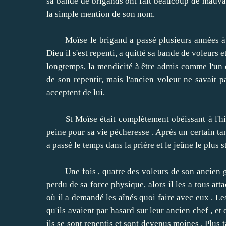
sa bande de brigands ont fait beaucoup de mauvais
la simple mention de son nom.
Moïse le brigand a passé plusieurs années à m
Dieu il s'est repenti, a quitté sa bande de voleurs e
longtemps, la mendicité à être admis comme l'un d
de son repentir, mais l'ancien voleur ne savait p
acceptent de lui.
St Moïse était complètement obéissant à l'higo
peine pour sa vie pécheresse .
Après un certain tan
a passé le temps dans la prière et le jeûne le plus s
Une fois , quatre des voleurs de son ancien gro
perdu de sa force physique, alors il les a tous atta
où il a demandé les aînés quoi faire avec eux .
Les
qu'ils avaient par hasard sur leur ancien chef , et
ils se sont repentis et sont devenus moines .
Plus 