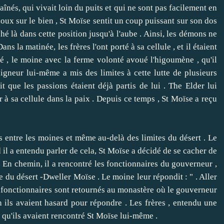
s aînés, qui vivait loin du puits et qui ne sont pas facilement en
oux sur le bien , St Moïse sentit un coup puissant sur ​​son dos
é là dans cette position jusqu'à l'aube .
Ainsi, les démons ne
ans la matinée, les frères l'ont porté à sa cellule , et il étaient
é , le moine avec la ferme volonté avoué l'higoumène , qu'il
igneur lui-même a mis des limites à cette lutte de plusieurs
t que les passions étaient déjà partis de lui .
The Elder lui
 à sa cellule dans la paix .
Depuis ce temps , St Moïse a reçu
ntre les moines et même au-delà des limites du désert .
Le
il a entendu parler de cela, St Moïse a décidé de se cacher de
.
En chemin, il a rencontré les fonctionnaires du gouverneur ,
e du désert -Dweller Moïse .
Le moine leur répondit : " . Aller
s fonctionnaires sont retournés au monastère où le gouverneur
ien ils avaient hasard pour répondre .
Les frères , entendu une
t qu'ils avaient rencontré St Moïse lui-même .