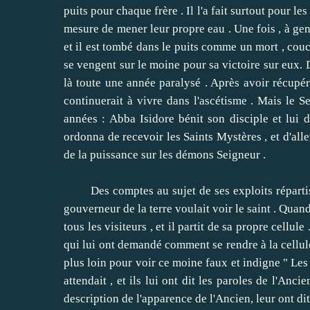
puits pour chaque frère .
Il l'a fait surtout pour le
mesure de mener leur propre eau .
Une fois , à gen
et il est tombé dans le puits comme un mort , couch
se vengent sur ​​le moine pour sa victoire sur eux.
D
là toute une année paralysé .
Après avoir récupér
continuerait à vivre dans l'ascétisme .
Mais le Se
années : Abba Isidore bénit son disciple et lui di
ordonna de recevoir les Saints Mystères , et d'aller
de la puissance sur les démons Seigneur .
Des comptes au sujet de ses exploits répartis e
gouverneur de la terre voulait voir le saint .
Quand 
tous les visiteurs , et il partit de sa propre cellule 
qui lui ont demandé comment se rendre à la cellul
plus loin pour voir ce moine faux et indigne " Le
attendait , et ils lui ont dit les paroles de l'Anc
description de l'apparence de l'Ancien, leur ont di