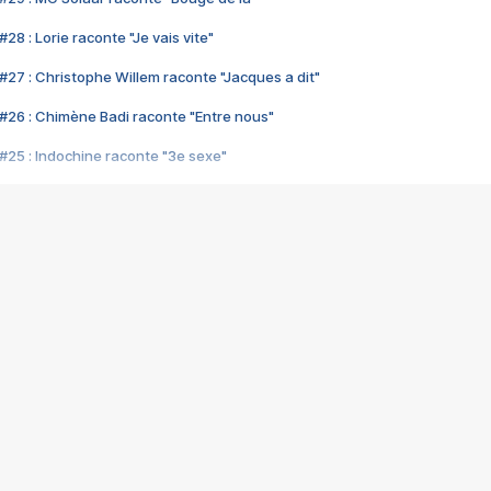
28 : Lorie raconte "Je vais vite"
#27 : Christophe Willem raconte "Jacques a dit"
#26 : Chimène Badi raconte "Entre nous"
#25 : Indochine raconte "3e sexe"
#24 : Zaho raconte "C'est chelou"
#23 : Patrick Bruel raconte "Au café des délices"
#22 : Kyo raconte "Le chemin"
#21 : Nolwenn Leroy raconte "Cassé"
#20 : Patrick Hernandez raconte "Born to be alive"
#19 : Lorie raconte "Près de moi"
#18 : Michael Jones raconte "A nos actes manqués" (avec Jean-Jacque
#17 : Khaled raconte "Aïcha"