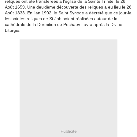
reliques
ont été transférées à
l'église
de la Sainte Trinité
, le 28
Août
1659.
Une deuxième
découverte
des reliques
a eu lieu
le 28
Août
1833.
En
l'an 1902
, le Saint
Synode
a décrété que
ce jour-là
les saintes reliques
de
St Job
soient réalisées
autour de la
cathédrale
de la Dormition
de
Pochaev
Lavra
après
la Divine
Liturgie
.
Publicité