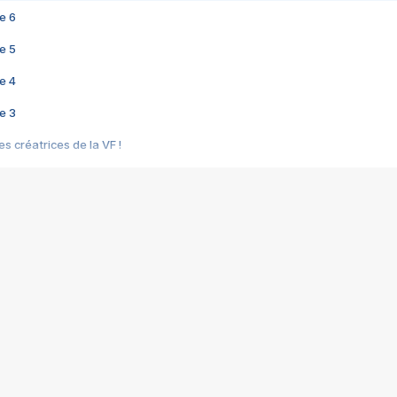
e 6
e 5
e 4
e 3
s créatrices de la VF !
e 2
e 1
e Mektoub My Love arrive enfin ! Rencontre avec Shaïn Boumedine et Sal
i : après Toni en famille
elle réalise le bouleversant Dites lui que je l'aime
ais ! Rencontre autour de Vie privée de Rebecca Zlotowski
 de Marguerite, Grave... Rencontre avec Ella Rumpf