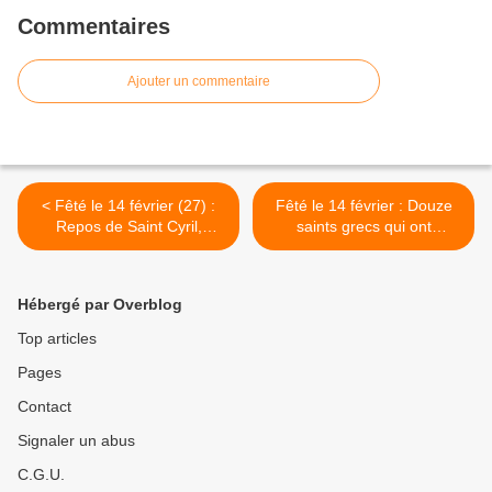
Commentaires
Ajouter un commentaire
< Fêté le 14 février (27) :
Fêté le 14 février : Douze
Repos de Saint Cyril,
saints grecs qui ont
Professeur des slaves et
construits la cathédrale de
Egal aux apôtres
la Dormition dans les
grottes de Kiev, Laure des
Hébergé par Overblog
grottes extrêmes >
Top articles
Pages
Contact
Signaler un abus
C.G.U.