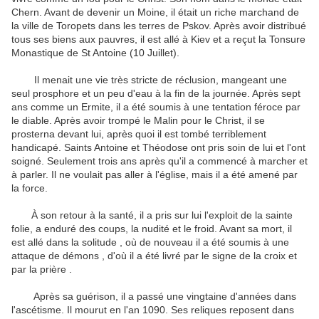
Chern.
Avant de devenir un Moine, il était un riche marchand de
la ville de Toropets dans les terres de Pskov.
Après avoir distribué
tous ses biens aux pauvres, il est allé à Kiev et a reçut la Tonsure
Monastique de St Antoine (10 Juillet).
Il menait une vie très stricte de réclusion, mangeant une
seul prosphore et un peu d'eau à la fin de la journée.
Après sept
ans comme un Ermite, il a été soumis à une tentation féroce par
le diable.
Après avoir trompé le Malin pour le Christ, il se
prosterna devant lui, après quoi il est tombé terriblement
handicapé.
Saints Antoine et Théodose ont pris soin de lui et l'ont
soigné.
Seulement trois ans après qu'il a commencé à marcher et
à parler.
Il ne voulait pas aller à l'église, mais il a été amené par
la force.
À son retour à la santé, il a pris sur lui l'exploit de la sainte
folie, a enduré des coups, la nudité et le froid.
Avant sa mort, il
est allé dans la solitude , où de nouveau il a été soumis à une
attaque de démons , d'où il a été livré par le signe de la croix et
par la prière .
Après sa guérison, il a passé une vingtaine d'années dans
l'ascétisme.
Il mourut en l'an 1090. Ses reliques reposent dans