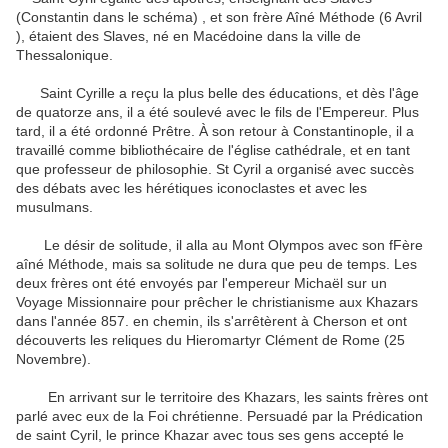
(Constantin dans le schéma) , et son frère Aîné Méthode (6 Avril
), étaient des Slaves, né en Macédoine dans la ville de
Thessalonique.
Saint Cyrille a reçu la plus belle des éducations, et dès l'âge
de quatorze ans, il a été soulevé avec le fils de l'Empereur.
Plus
tard, il a été ordonné Prêtre.
À son retour à Constantinople, il a
travaillé comme bibliothécaire de l'église cathédrale, et en tant
que professeur de philosophie.
St Cyril a organisé avec succès
des débats avec les hérétiques iconoclastes et avec les
musulmans.
Le désir de solitude, il alla au Mont Olympos avec son fFère
aîné Méthode, mais sa solitude ne dura que peu de temps.
Les
deux frères ont été envoyés par l'empereur Michaël sur un
Voyage Missionnaire pour prêcher le christianisme aux Khazars
dans l'année 857. en chemin, ils s'arrêtèrent à Cherson et ont
découverts les reliques du Hieromartyr Clément de Rome (25
Novembre).
En arrivant sur ​​le territoire des Khazars, les saints frères ont
parlé avec eux de la Foi chrétienne.
Persuadé par la Prédication
de saint Cyril, le prince Khazar avec tous ses gens accepté le