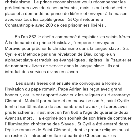
christianisme .
Le prince reconnaissant voulu récompenser les
prédicateurs avec de riches présents , mais ils ont refusé cette
place et a demandé au prince de libérer et envoyer à la maison
avec eux tous les captifs grecs .
St Cyril retourné à
Constantinople avec 200 de ces prisonniers libérés .
En l'an 862 le chef a commencé à exploiter les saints frères.
À la demande du prince Rostislav , l'empereur envoya en
Moravie pour prêcher le christianisme dans la langue slave .
Sts
Cyrille et Méthode par une révélation de Dieu compilé un
alphabet slave et traduit les évangéliques , épîtres , le Psautier et
de nombreux livres de service dans la langue slave .
Ils ont
introduit des services divins en slavon .
Les saints frères ont ensuite été convoqués à Rome à
l'invitation du pape romain.
Pape Adrian les reçut avec grand
honneur, car ils ont apporté avec eux les reliques du Hieromartyr
Clement .
Maladif par nature et en mauvaise santé , saint Cyrille
tomba bientôt malade de ses nombreux travaux , et après avoir
pris le schéma , il est mort en l'an 869 à l'âge de quarante-deux .
Avant sa mort , il a exprimé son souhait de son frère de continuer
l' illumination chrétienne des Slaves .
St Cyril a été enterré dans
l'église romaine de Saint-Clément , dont le propre reliques aussi
en rester là , introduit en Italie à partir de Cherson par les