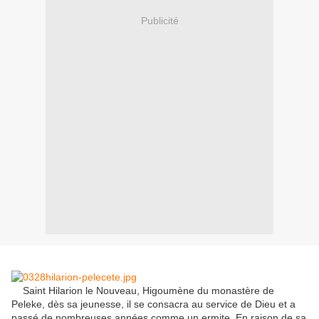
Publicité
Saint
Hilarion
le Nouveau,
Higoumène
du monastère de
Peleke
,
dès sa jeunesse
,
il se consacra
au service
de Dieu
et
a
passé de nombreuses
années
comme un ermite
.
En raison de
sa