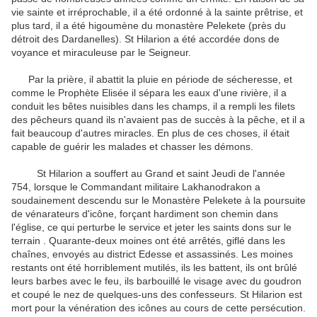
vie
sainte et irréprochable
, il
a été ordonné
à
la sainte prêtrise
,
et
plus tard, il
a été
higoumène
du monastère
Pelekete
(près du
détroit des Dardanelles
)
.
St
Hilarion
a été accordée
dons de
voyance
et
miraculeuse
par le Seigneur
.
Par la prière
, il abattit
la pluie
en période de sécheresse
,
et
comme le Prophète
Elisée
il sépara les
eaux d'une rivière
,
il a
conduit
les bêtes
nuisibles
dans les champs
,
il
a rempli
les
filets
des pêcheurs
quand ils
n'avaient pas de
succès
à la pêche
,
et il a
fait
beaucoup d'autres
miracles
.
En plus de
ces choses
,
il était
capable de
guérir les malades
et
chasser les démons
.
St
Hilarion
a souffert
au Grand
et
saint Jeudi
de l'année
754
,
lorsque le
Commandant
militaire
Lakhanodrakon
a
soudainement
descendu sur
le Monastère
Pelekete
à la poursuite
de
vénarateurs
d'icône
,
forçant
hardiment
son chemin dans
l'église
, ce qui perturbe
le service
et
jeter
les
saints dons
sur
le
terrain
.
Quarante-deux
moines ont été arrêtés
,
giflé
dans les
chaînes
,
envoyés au
district
Edesse
et
assassinés
.
Les moines
restants ont été
horriblement
mutilés
,
ils les battent
,
ils ont brûlé
leurs barbes
avec le feu,
ils
barbouillé
le visage
avec du goudron
et
coupé
le nez de
quelques-uns des
confesseurs
.
St
Hilarion
est
mort pour
la vénération des icônes
au cours de cette
persécution.