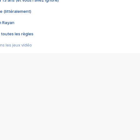
 a 13 ans (et vous l'avez ignoré)
e (littéralement)
im Rayan
 toutes les règles
s les jeux vidéo
us choquant de Rockstar ? - Le scandale BULLY
e plus moche de Steam
du RÊVE tourne au CAUCHEMAR
pendant 8 heures
it… à tort
umiliés par un jeu vidéo
ire - Final Fantasy 8
ti un empire - Age of Empires