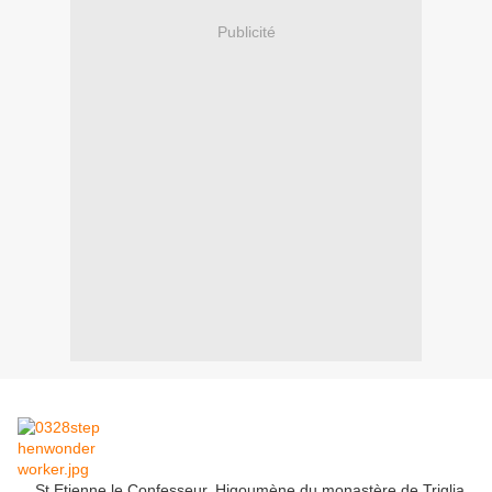
Publicité
St
Etienne le
Confesseur
,
Higoumène
du monastère de
Triglia
,