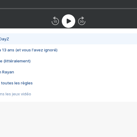
 DayZ
 a 13 ans (et vous l'avez ignoré)
e (littéralement)
im Rayan
 toutes les règles
s les jeux vidéo
us choquant de Rockstar ? - Le scandale BULLY
e plus moche de Steam
du RÊVE tourne au CAUCHEMAR