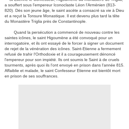
a souffert sous
l'empereur
Iconoclaste
Léon l'Arménien
(
813-
820
)
.
Dès son jeune âge
,
le saint
ascète
a consacré sa vie
à Dieu
et a
reçut la Tonsure
Monastique
.
Il est devenu
plus tard
la tête
du Monastère
Triglia
près de Constantinople
.
Quand
la persécution
a commencé
de nouveau
contre
les
saintes icônes
,
le saint Higoumène
a été convoqué
pour un
interrogatoire
,
et
ils ont essayé de
le forcer à signer
un document
de rejet de la
vénération des icônes
.
Saint-Etienne
a fermement
refusé de
trahir
l'Orthodoxie
et
il a courageusement
dénoncé
l'empereur
pour
son impiété
.
Ils ont soumis
le
Saint
à de
cruels
tourments
,
après quoi
ils l'ont envoyé
en prison
dans
l'année
815
.
Affaiblie
et
malade
,
le saint
Confesseur
Etienne est
bientôt
mort
en prison
de ses
souffrances
.