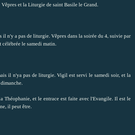
s Vêpres
et la Liturgie
de saint Basile
le Grand.
s
il n'y a pas de
liturgie
.
Vêpres
dans la soirée
du 4,
suivie par
t célébrée le
samedi matin.
mais
il n'ya pas de
liturgie
.
Vigil
est servi le samedi
soir
,
et la
dimanche.
la Théophanie
,
et
le
entrace
est faite
avec l'Evangile.
Il
est le
ine
, il peut être
.