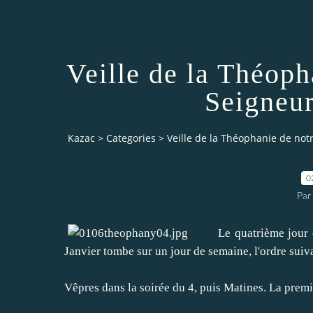
Veille de la Théoph
Seigneur
Kazac
>
Categories
>
Veille de la Théophanie de not
0
Par
Le
quatrième jour 
Janvier
t
ombe sur
un jour de semaine
,
l'ordre suiv
Vêpres
dans la soirée
du 4,
puis
Matines
.
La premi