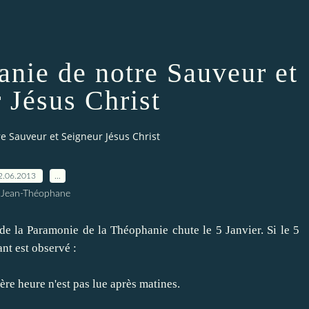
anie de notre Sauveur et
 Jésus Christ
re Sauveur et Seigneur Jésus Christ
2.06.2013
…
 Jean-Théophane
de la
Paramonie
de la Théophanie
chute
le 5 Janvier
.
Si
le 5
ant
est observé
:
ère heure
n'est pas lue
après
matines
.