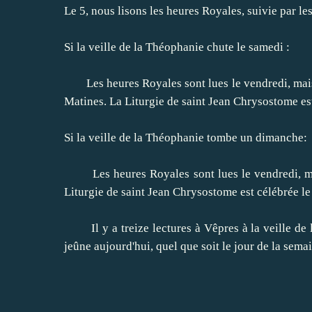
Le 5
, nous lisons
les
heures Royales
, suivie par
le
Si
la veille
de la Théophanie
chute
le samedi
:
Les
heures Royal
es
sont lues
le vendredi, mai
Matines
.
La Liturgie
de saint Jean Chrysostome
es
Si
la veille
de la Théophanie
tombe un dimanche
:
Les
heures Royal
es
sont lues
le vendredi, 
Liturgie
de saint Jean Chrysostome
est célébrée le
Il y a treize
lectures à
Vêpres
à la veille
de 
jeûne
aujourd'hui
, quel que soit
le jour
de la sema