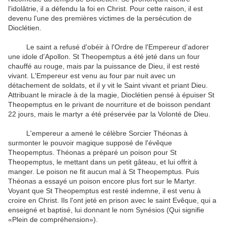
l'idolâtrie,
il a défendu la
foi en Christ.
Pour cette raison,
il est
devenu
l'une des premières
victimes de la persécution
de
Dioclétien.
Le
saint
a refusé d'
obéir à l'Ordre
de l'Empereur
d'adorer
une idole
d'Apollon.
St
Theopemptus
a été jeté dans
un four
chauffé au rouge
,
mais par la puissance
de Dieu, il
est resté
vivant
.
L'Empereur
est venu au
four par
nuit
avec
un
détachement de soldats
,
et
il y vit
le
Saint
vivant et
priant Dieu
.
Attribuant
le
miracle
à
de la magie
,
Dioclétien
pensé
à
épuiser
St
Theopemptus
en le privant de
nourriture et de boisson
pendant
22
jours, mais le
martyr
a été préservée par
la Volonté de Dieu
.
L'empereur
a amené le
célèbre Sorcier
Théonas
à
surmonter
le
pouvoir magique
supposé
de l'évêque
Theopemptus
.
Théonas
a préparé un
poison
pour
St
Theopemptus
,
le mettant dans
un petit gâteau
,
et
lui offrit
à
manger.
Le
poison
ne fit
aucun mal
à
St
Theopemptus
.
Puis
Théonas
a
essayé
un
poison
encore plus fort
sur le
Martyr.
Voyant que
St
Theopemptus
est
resté
indemne,
il est venu à
croire en
Christ.
Ils
l'ont jeté
en prison
avec
le saint Evêque
, qui a
enseigné
et
baptisé
, lui
donnant le nom
Synésios
(Qui signifie
«
Plein de compréhension
»).