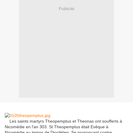
Publicité
Les
saints martyrs Theopemptus
et
Theonas
ont soufferts
à
Nicomédie
en l'an
303.
St
Theopemptus
était Evêque
à
Nicomédie
au temps de
Dioclétien.
Se prononçant contre