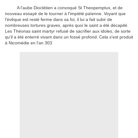
A l'aube
Dioclétien
a convoqué
St
Theopemptus
, et de
nouveau
essayé de le
tourner
à l'impiété
païenne.
Voyant que
l'évêque
est resté
ferme dans sa foi
, il
lui a fait subir
de
nombreuses
tortures
graves
, après quoi le
saint
a été décapité
.
Les
Théonas
saint martyr
refusé
de sacrifier aux
idoles
, de sorte
qu'il
a été enterré vivant
dans un fossé
profond.
Cela s'est produit
à Nicomédie
en l'an
303.