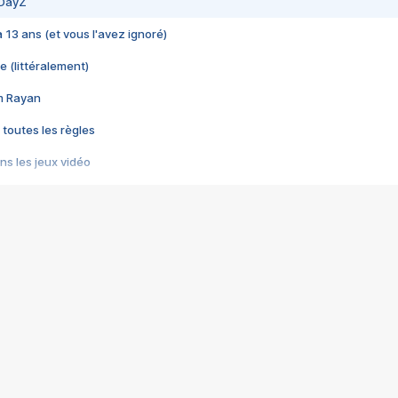
 DayZ
 a 13 ans (et vous l'avez ignoré)
e (littéralement)
im Rayan
 toutes les règles
s les jeux vidéo
us choquant de Rockstar ? - Le scandale BULLY
e plus moche de Steam
du RÊVE tourne au CAUCHEMAR
pendant 8 heures
it… à tort
umiliés par un jeu vidéo
ire - Final Fantasy 8