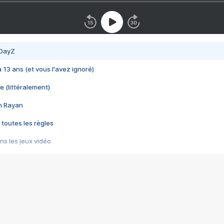
 DayZ
 a 13 ans (et vous l'avez ignoré)
e (littéralement)
im Rayan
 toutes les règles
s les jeux vidéo
us choquant de Rockstar ? - Le scandale BULLY
e plus moche de Steam
du RÊVE tourne au CAUCHEMAR
pendant 8 heures