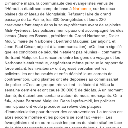
Dimanche matin, la communauté des évangélistes venus de
l'Hérault a établi son camp de base à
Narbonne
, sur les deux
plaines du château de Montplaisir. Refusant l'aire de grand
passage de La Palme, les 800 évangélistes et leurs 220
caravanes font étape dans la sous-préfecture avant de rejoindre
Midi-Pyrénées. Les policiers municipaux ont accompagné les élus
locaux (Jacques Bascou, président du Grand Narbonne ; Didier
Mouly, maire de Narbonne ; Bertrand Malquier, 1er adjoint, et
Jean-Paul César, adjoint à la communication). «On leur a signifié
que les conditions de sécurité n'étaient pas réunies», commente
Bertrand Malquier. La rencontre entre les gens du voyage et les
Narbonnais était tendue, dégénérant même puisque le rapport de
force aidant, les «visiteurs» ont agressé verbalement les
policiers, les ont bousculés et enfin déchiré leurs carnets de
contravention. Cinq plaintes ont été déposées au commissariat
de police. «C'est un groupe très violent. Ils étaient à Millau la
semaine dernière et ont causé 30 000 € de dégâts. À un moment
donné, ils étaient une centaine autour de nous, menaçants. On a
fui», ajoute Bertrand Malquier. Dans l'après-midi, les policiers
municipaux ont voulu procéder au relevé des plaques
d'immatriculation pour dresser des contraventions. La tension est
alors encore montée et les policiers se sont fait «virer». Les
évangélistes ont en outre cassé les portes du stade situé en face