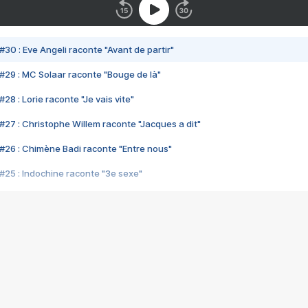
#30 : Eve Angeli raconte "Avant de partir"
#29 : MC Solaar raconte "Bouge de là"
28 : Lorie raconte "Je vais vite"
#27 : Christophe Willem raconte "Jacques a dit"
#26 : Chimène Badi raconte "Entre nous"
#25 : Indochine raconte "3e sexe"
#24 : Zaho raconte "C'est chelou"
#23 : Patrick Bruel raconte "Au café des délices"
#22 : Kyo raconte "Le chemin"
#21 : Nolwenn Leroy raconte "Cassé"
#20 : Patrick Hernandez raconte "Born to be alive"