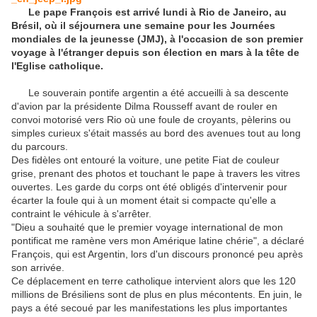
Le pape François est arrivé lundi à Rio de Janeiro, au
Brésil, où il séjournera une semaine pour les Journées
mondiales de la jeunesse (JMJ), à l'occasion de son premier
voyage à l'étranger depuis son élection en mars à la tête de
l'Eglise catholique.
Le souverain pontife argentin a été accueilli à sa descente
d'avion par la présidente Dilma Rousseff avant de rouler en
convoi motorisé vers Rio où une foule de croyants, pèlerins ou
simples curieux s'était massés au bord des avenues tout au long
du parcours.
Des fidèles ont entouré la voiture, une petite Fiat de couleur
grise, prenant des photos et touchant le pape à travers les vitres
ouvertes. Les garde du corps ont été obligés d'intervenir pour
écarter la foule qui à un moment était si compacte qu'elle a
contraint le véhicule à s'arrêter.
"Dieu a souhaité que le premier voyage international de mon
pontificat me ramène vers mon Amérique latine chérie", a déclaré
François, qui est Argentin, lors d'un discours prononcé peu après
son arrivée.
Ce déplacement en terre catholique intervient alors que les 120
millions de Brésiliens sont de plus en plus mécontents. En juin, le
pays a été secoué par les manifestations les plus importantes