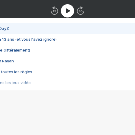
 DayZ
 a 13 ans (et vous l'avez ignoré)
e (littéralement)
im Rayan
 toutes les règles
s les jeux vidéo
us choquant de Rockstar ? - Le scandale BULLY
e plus moche de Steam
du RÊVE tourne au CAUCHEMAR
pendant 8 heures