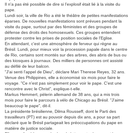
Il n'a pas été possible de dire si l'explosif était lié à la visite du
pape.
Lundi soir, la ville de Rio a été le théâtre de petites manifestations
éparses. De nouvelles manifestations sont prévues pendant la
visite du pape, surtout par des féministes et des groupes de
défense des droits des homosexuels. Ces groupes entendent
protester contre les prises de position sociales de l'Eglise.
En attendant, c'est une atmosphère de ferveur qui règne au
Brésil. Lundi, pour mieux voir la procession papale dans le centre
de Rio, certains sont montés sur des arbres, des abris de bus ou
des kiosques à journaux. Des milliers de personnes ont assisté
au défilé de leur balcon.
"J'ai senti l'appel de Dieu", déclare Mari Therese Reyes, 32 ans.
Venue des Philippines, elle a économisé six mois pour faire le
voyage. "Ce n'est pas simplement pour voir le pape. C'est une
rencontre avec le Christ", explique-t-elle.
Markus Hemmert, pèlerin allemand de 38 ans, qui a mis trois
mois pour faire le parcours à vélo de Chicago au Brésil. "J'aime
beaucoup le pape", dit-il.
La présidente brésilienne, Dilma Rousseff, dont le Parti des
travailleurs (PT) est au pouvoir depuis dix ans, a pour sa part
déclaré que le Brésil partageait les préoccupations du pape en
matière de justice sociale.