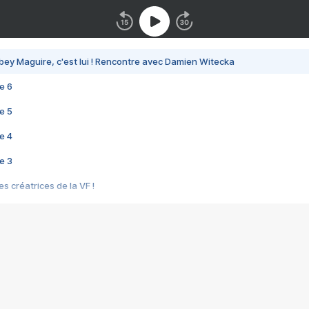
bey Maguire, c'est lui ! Rencontre avec Damien Witecka
e 6
e 5
e 4
e 3
s créatrices de la VF !
e 2
e 1
e Mektoub My Love arrive enfin ! Rencontre avec Shaïn Boumedine et Sal
i : après Toni en famille