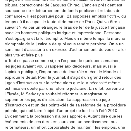
tribunal correctionnel de Jacques Chirac. L'ancien président est
soupçonné de «détournement de fonds publics» et «d'abus de
confiance». Il est poursuivi pour «21 supposés emplois fictifs», du
temps où il occupait le fauteuil de maire de Paris. Qui va être le
suivant ? Vu par un étranger, le bras de fer de la justice française
avec les hommes politiques intrigue et impressionne. Personne
n’est épargné et la loi triomphe. Mais en même temps, la marche
triomphale de la justice a de quoi vous rendre perplexe. On a un
sentiment d’assister à un exercice d’acharnement, de vouloir aller
plus vite et faire plus
« Tout se passe comme si, en l'espace de quelques semaines,
les juges avaient voulu rappeler aux décideurs, mais aussi à
l'opinion publique, l'importance de leur rôle », écrit le Monde et
explique le détail. Pour le journal, il s’agit d’un grand retour des
juges d’instruction sur la scène alors que leur nécessité même
est mise en doute par une réforme judiciaire. En effet, parvenu à
l'Elysée, M.Sarkozy a souhaité réformer la magistrature,
supprimer les juges d'instruction. La suppression du juge
d'instruction est un des points-clés de sa réforme de la procédure
pénale, qui doit faire l'objet d'un projet de loi d'ici à l'été 2010.
Evidemment, la profession n’a pas apprécié. Autant dire que les
événements de ces derniers jours sont un avertissement aux
réformateurs, un effort corporatiste de maintenir les emplois, une