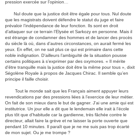
pression exercée sur l’opinion…
Nul doute que la justice doit être égale pour tous. Nul doute
que les magistrats doivent défendre le statut du juge et faire
prévaloir l’indépendance de leur fonction. Ils sont en droit
d’attaquer sur ce terrain l’Elysée et Sarkozy en personne. Mais il
est étrange de condamner des hommes et de lancer des procès
du siècle là où, dans d’autres circonstances, on aurait fermé les
yeux. En effet, on ne sait plus ce qui est primaire dans cette
noble indignation. D’ailleurs l’ambiguïté de la situation pousse
certains politiques à s’exprimer par des oxymores. « Il mérite
d'être tranquille mais la justice doit être la même pour tous », dixit
Ségolène Royale à propos de Jacques Chirac. Il semble qu’en
principe il faille choisir.
Tout le monde sait que les Français aiment appuyer leurs
revendications par des pressions liées à l’exercice de leur métier.
On fait de son mieux dans le but de gagner. J’ai une amie qui est
institutrice. Un jour elle a dit que le lendemain elle irait à l’école
plus tôt que d’habitude car la gardienne, très fâchée contre le
directeur, allait faire la grève et ne laisser la porte ouverte que
pendant 10 minutes. Il paraît que je ne me suis pas trop écarté
de mon sujet. Ou je me trompe ?