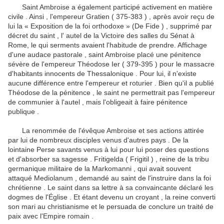
Saint Ambroise a également participé activement en matière
civile .
Ainsi , l'empereur Gratien ( 375-383 ) , après avoir reçu de
lui la « Exposition de la foi orthodoxe » (De Fide ) , supprimé par
décret du saint , l' autel de la Victoire des salles du Sénat à
Rome, le
qui serments avaient l'habitude de prendre.
Affichage
d'une audace pastorale , saint Ambroise placé une pénitence
sévère de l'empereur Théodose Ier ( 379-395 ) pour le massacre
d'habitants innocents de Thessalonique .
Pour lui, il n'existe
aucune différence entre l'empereur et roturier .
Bien qu'il a publié
Théodose de la pénitence , le saint ne permettrait pas l'empereur
de communier à l'autel , mais l'obligeait à faire pénitence
publique .
La renommée de l'évêque Ambroise et ses actions attirée
par lui de nombreux disciples venus d'autres pays .
De la
lointaine Perse savants venus à lui pour lui poser des questions
et d'absorber sa sagesse .
Fritigelda ( Frigitil ) , reine de la tribu
germanique militaire de la Markomanni , qui avait souvent
attaqué Mediolanum , demandé au saint de l'instruire dans la foi
chrétienne .
Le saint dans sa lettre à sa convaincante déclaré les
dogmes de l'Église .
Et étant devenu un croyant , la reine converti
son mari au christianisme et le persuada de conclure un traité de
paix avec l'Empire romain .