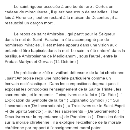
Le saint rigueur associée à une bonté rare .
Certes un
cadeau de miraculeuse , il guérit beaucoup de maladies .
Une
fois à Florence , tout en restant à la maison de Decentus , il a
ressuscité un garçon mort .
Le repos de saint Ambroise , qui partit pour le Seigneur ,
dans la nuit de Saint- Pascha , a été accompagné par de
nombreux miracles .
Il est même apparu dans une vision aux
enfants d'être baptisés dans la nuit.
Le saint a été enterré dans la
basilique Ambrosienne de Mediolanum , sous l'autel , entre la
Protais Martyrs et Gervais (14 Octobre ) .
Un prédicateur zélé et vaillant défenseur de la foi chrétienne
, saint Ambroise reçu une notoriété particulière comme un
écrivain ecclésiastique .
Dans les compositions dogmatiques il
exposait les orthodoxes l'enseignement de la Sainte Trinité , les
sacrements , et le repentir : " cinq livres sur la foi » ( De Fide ), "
Explication du Symbole de la foi " ( Explanatio Symboli ) ; " Sur
l'Incarnation
»(De Incarnationis ) ; « Trois livres sur le Saint-Esprit
»( de Spiritu Sancto ),« sur les sacrements »(De Sacramento ) ; "
Deux livres sur la repentance »( de Paenitentia ) .
Dans les écrits
sur la morale chrétienne , il a expliqué l'excellence de la morale
chrétienne par rapport à l'enseignement moral païen .