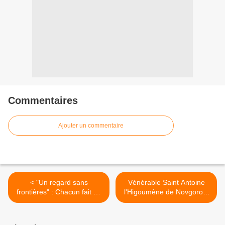
Commentaires
Ajouter un commentaire
< "Un regard sans
Vénérable Saint Antoine
frontières" : Chacun fait de
l'Higoumène de Novgorod,
son mieux. Anton Nikolski.
Siya >