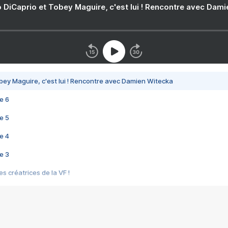
 DiCaprio et Tobey Maguire, c'est lui ! Rencontre avec Dam
bey Maguire, c'est lui ! Rencontre avec Damien Witecka
e 6
e 5
e 4
e 3
s créatrices de la VF !
e 2
e 1
e Mektoub My Love arrive enfin ! Rencontre avec Shaïn Boumedine et Sal