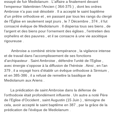
essayé de fuir Mediolanum .
L'affaire a finalement devant
l'empereur Valentinien l'Ancien ( 364-375 ) , dont les ordres
Ambrose n'a pas osé désobéir .
Il a accepté le saint baptême
d'un prêtre orthodoxe et , en passant par tous les rangs du clergé
de l'Église en seulement sept jours , le 7 Décembre , 374 , il fut
consacré évêque de Mediolanum .
Il dispersa tous ses biens , de
l'argent et des biens pour l'ornement des églises , l'entretien des
orphelins et des pauvres , et il se consacre à une vie ascétique
rigoureuse .
Ambroise a combiné stricte tempérance , la vigilance intense
et de travail dans l'accomplissement de ses fonctions
d'archipasteur .
Saint Ambroise , défendre l'unité de l'Eglise ,
avec énergie s'oppose à la diffusion de l'hérésie .
Ainsi , en l'an
379 , il a voyagé hors d'établir un évêque orthodoxe à Sirmium ,
et en 385-386 , il a refusé de remettre la basilique de
Mediolanum aux Ariens .
La prédication de saint Ambroise dans la défense de
l'orthodoxie était profondément influente .
Un autre a noté Père
de l'Eglise d'Occident , saint Augustin (15 Juin ) , témoigne de
cela, avoir accepté le saint baptême en 387 , par la grâce de la
prédication de l'évêque de Mediolanum .