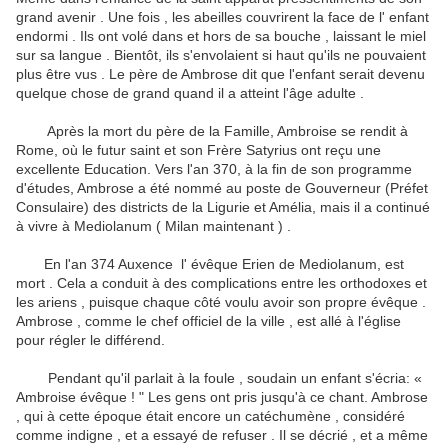
grand avenir .
Une fois , les abeilles couvrirent la face de l' enfant
endormi .
Ils ont volé dans et hors de sa bouche , laissant le miel
sur sa langue .
Bientôt, ils s'envolaient si haut qu'ils ne pouvaient
plus être vus .
Le père de Ambrose dit que l'enfant serait devenu
quelque chose de grand quand il a atteint l'âge adulte .
Après la mort du père de la Famille, Ambroise se rendit à
Rome, où le futur saint et son Frère Satyrius ont reçu une
excellente Education.
Vers l'an 370, à la fin de son programme
d'études, Ambrose a été nommé au poste de Gouverneur (Préfet
Consulaire) des districts de la Ligurie et Amélia, mais il a continué
à vivre à Mediolanum ( Milan maintenant ) .
En l'an 374 Auxence l' évêque Erien de Mediolanum, est
mort .
Cela a conduit à des complications entre les orthodoxes et
les ariens , puisque chaque côté voulu avoir son propre évêque .
Ambrose , comme le chef officiel de la ville , est allé à l'église
pour régler le différend.
Pendant qu'il parlait à la foule , soudain un enfant s'écria: «
Ambroise évêque ! " Les gens ont pris jusqu'à ce chant.
Ambrose
, qui à cette époque était encore un catéchumène , considéré
comme indigne , et a essayé de refuser .
Il se décrié , et a même