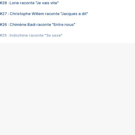
28 : Lorie raconte "Je vais vite"
#27 : Christophe Willem raconte "Jacques a dit"
#26 : Chimène Badi raconte "Entre nous"
#25 : Indochine raconte "3e sexe"
#24 : Zaho raconte "C'est chelou"
#23 : Patrick Bruel raconte "Au café des délices"
#22 : Kyo raconte "Le chemin"
#21 : Nolwenn Leroy raconte "Cassé"
#20 : Patrick Hernandez raconte "Born to be alive"
#19 : Lorie raconte "Près de moi"
#18 : Michael Jones raconte "A nos actes manqués" (avec Jean-Jacque
#17 : Khaled raconte "Aïcha"
#16 : Corneille raconte "Parce qu'on vient de loin"