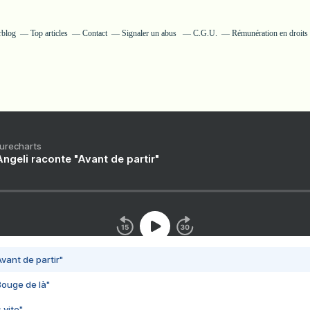
rblog
Top articles
Contact
Signaler un abus
C.G.U.
Rémunération en droits 
Purecharts
ngeli raconte "Avant de partir"
vant de partir"
Bouge de là"
 vite"