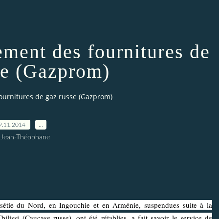
ement des fournitures de
se (Gazprom)
fournitures de gaz russe (Gazprom)
9.11.2014
…
 Jean-Théophane
ie du Nord, en Ingouchie et en Arménie, suspendues suite à la
lissi (Caucase russe), ont été rétablies, a fait savoir le service de