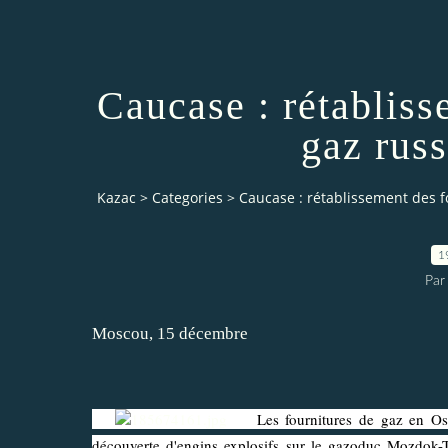
Caucase : rétabliss
gaz rus
Kazac
>
Categories
>
Caucase : rétablissement des 
1
Par
Moscou, 15 décembre
Les fournitures de gaz en Ossét
découverte d'engins explosifs sur le gazoduc Mozdok-Tbi