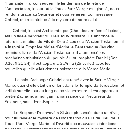
l'humanité
.
Par conséquent
,
le lendemain de
la
fête de
l'Annonciation
,
le jour où
la
Toute-Pure
Vierge
est glorifié
,
nous
rendons grâce
au Seigneur
et
nous
vénèrent
Son messager
Gabriel
,
qui
a contribué à
le mystère
de notre salut
.
Gabriel
,
le saint
Archistrategos
(Chef
des
armées
célestes
)
,
est
un fidèle serviteur
du Dieu
Tout-Puissant
.
Il a annoncé la
future incarnation
du Fils de
Dieu à ceux
de l'Ancien Testament
;
il
a inspiré
le Prophète
Moïse
d'écrire
le Pentateuque
(
les cinq
premiers livres de
l'Ancien Testament
)
, il a annoncé
les
prochaines
tribulations
du peuple élu
au
prophète Daniel
(
Dan.
8:16
,
9:21-24
)
;
il est apparu à
St
Anna
(25
Juillet
)
avec les
nouvelles
qu'elle
allait donner naissance à
la Vierge Marie
.
Le saint
Archange
Gabriel
est resté avec
la Sainte Vierge
Marie, quand
elle
était un enfant
dans le Temple
de Jérusalem
,
et
veillait sur elle
tout au long de
sa vie
terrestre
.
Il est apparu
au
prêtre
Zacharie
, annonçant
la naissance
du Précurseur
du
Seigneur
,
saint Jean-Baptiste
.
Le Seigneur
l'a envoyé à
St
Joseph fiancée
dans un rêve
,
pour lui révéler
le mystère
de l'Incarnation
du Fils
de Dieu de la
Toute-Pure
Vierge Marie
,
et
l'avertit
des
mauvaises intentions