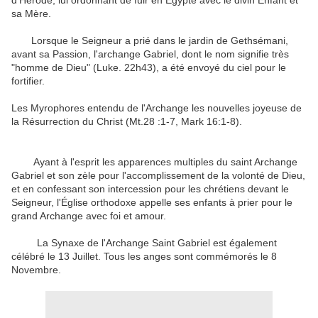
d'Hérode
,
lui ordonnant de
fuir
en
Egypte
avec le
divin Enfant
et
sa Mère
.
Lorsque le
Seigneur a prié
dans le jardin
de Gethsémani
,
avant
sa Passion
,
l'archange Gabriel
,
dont le nom
signifie
très
"
homme
de Dieu
"
(
Luke.
22h43
)
, a été envoyé
du ciel pour
le
fortifier
.
Les
Myrophores
entendu de l'
Archange
les nouvelles
joyeuse
de
la Résurrection du
Christ
(
Mt.28
:1-
7
,
Mark
16:1-8
)
.
Ayant à l'esprit
les
apparences
multiples
du saint
Archange
Gabriel
et
son
zèle
pour l'accomplissement de
la volonté de Dieu
,
et en confessant
son intercession
pour les chrétiens
devant le
Seigneur
,
l'Église orthodoxe
appelle ses
enfants à prier
pour
le
grand Archange
avec foi et amour
.
La
Synaxe
de l'
Archange Saint
Gabriel
est également
célébré
le 13
Juillet
.
Tous les anges
sont commémorés
le 8
Novembre
.