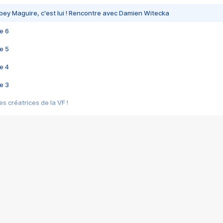
bey Maguire, c'est lui ! Rencontre avec Damien Witecka
e 6
e 5
e 4
e 3
s créatrices de la VF !
e 2
e 1
e Mektoub My Love arrive enfin ! Rencontre avec Shaïn Boumedine et Sal
i : après Toni en famille
elle réalise le bouleversant Dites lui que je l'aime
ais ! Rencontre autour de Vie privée de Rebecca Zlotowski