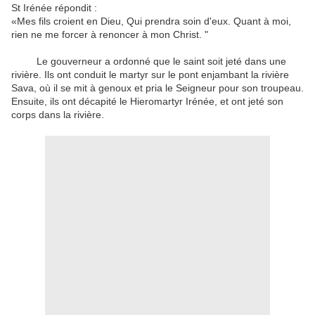
St
Irénée
répondit :
«
Mes fils
croient en Dieu
,
Qui
prendra soin d'eux
.
Quant à moi
,
rien ne me
forcer à renoncer à
mon
Christ
.
"
Le gouverneur
a ordonné
que le
saint
soit jeté dans
une
rivière
.
Ils
ont conduit le
martyr
sur le
pont enjambant la rivière
Sava
,
où il
se mit à genoux
et
pria le Seigneur
pour son troupeau
.
Ensuite, ils
ont décapité
le
Hieromartyr
Irénée
,
et
ont jeté son
corps dans la rivière
.