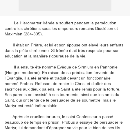
Le Hieromartyr
Irénée
a souffert pendant
la persécution
contre les chrétiens
sous les empereurs
romains
Dioclétien
et
Maximien
(
284-305
)
.
Il était un
Prêtre
,
et
lui et son épouse
ont élevé leurs
enfants
dans
la piété chrétienne
.
St
Irénée
était très respecté
pour son
éducation
et
la manière rigoureuse
de la vie
.
Il a ensuite été
nommé Evêque
de Sirmium
en Pannonie
(
Hongrie
moderne
)
.
En raison de
sa prédication
fervente
de
l'Evangile, il
a été
arrêté et traduit devant
un fonctionnaire
nommé
Probus
.
Refusant de
renier le Christ
et
d'offrir des
sacrifices aux
dieux païens
, le Saint
a été remis
pour
la torture
.
Ses parents ont assisté à
ses tourments
, ainsi que les amis
du
Saint
,
qui
ont tenté de
le persuader
de se soumettre,
mais
le
Martyr
est resté
inébranlable
.
Après
de cruelles tortures
,
le saint
Confesseur
a passé
beaucoup de temps
en prison
.
Probus
a essayé de persuader
le
Martyr
,
lui demandant
d'épargner sa vie
pour le bien de
ses fils
.