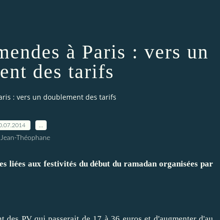
mendes à Paris : vers un
nt des tarifs
ris : vers un doublement des tarifs
0.07.2014
…
 Jean-Théophane
liées aux festivités du début du ramadan organisées par
t des PV qui passerait de 17 à 36 euros et d'augmenter d'au