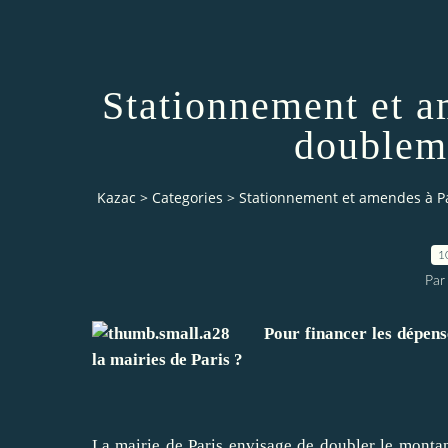
Stationnement et a
doubleme
Kazac
>
Categories
>
Stationnement et amendes à Pa
1
Par
Pour financer les dépenses 
la mairies de Paris ?
La mairie de Paris envisage de doubler le montan