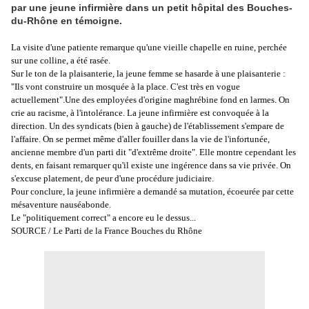
par une jeune infirmière dans un petit hôpital des Bouches-
du-Rhône en témoigne.
La visite d'une patiente remarque qu'une vieille chapelle en ruine, perchée
sur une colline, a été rasée.
Sur le ton de la plaisanterie, la
jeune femme
se hasarde à une plaisanterie :
"Ils vont construire un mosquée à la place. C'est très en vogue
actuellement".
Une des employées d'origine maghrébine fond en larmes. On
crie au racisme, à l'intolérance. La jeune infirmière est convoquée à la
direction. Un des syndicats (bien à gauche) de l'établissement s'empare de
l'affaire. On se permet même d'aller fouiller dans la vie de l'infortunée,
ancienne membre d'un parti dit "d'extrême droite". Elle montre cependant les
dents, en faisant remarquer qu'il existe une ingérence dans sa
vie privée
. On
s'excuse platement, de peur d'une
procédure judiciaire
.
Pour conclure, la jeune infirmière a demandé sa mutation, écoeurée par cette
mésaventure nauséabonde.
Le "politiquement correct" a encore eu le dessus...
SOURCE / Le Parti de la France Bouches du Rhône