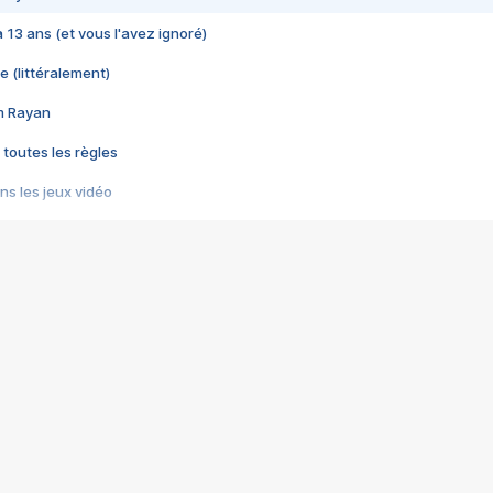
 a 13 ans (et vous l'avez ignoré)
e (littéralement)
im Rayan
 toutes les règles
s les jeux vidéo
us choquant de Rockstar ? - Le scandale BULLY
e plus moche de Steam
du RÊVE tourne au CAUCHEMAR
pendant 8 heures
it… à tort
umiliés par un jeu vidéo
ire - Final Fantasy 8