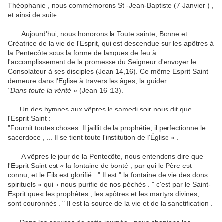
Théophanie , nous commémorons St -Jean-Baptiste (7 Janvier ) ,
et ainsi de suite .
Aujourd'hui, nous honorons la Toute sainte, Bonne et
Créatrice de la vie de l'Esprit, qui est descendue sur les apôtres à
la Pentecôte sous la forme de langues de feu à
l'accomplissement de la promesse du Seigneur d'envoyer le
Consolateur à ses disciples (Jean 14,16).
Ce même Esprit Saint
demeure dans l'Eglise à travers les âges, la guider :
"Dans toute la vérité »
(Jean 16 :13).
Un des hymnes aux vêpres le samedi soir nous dit que
l'Esprit Saint :
"Fournit toutes choses.
Il jaillit de la prophétie, il perfectionne le
sacerdoce , ...
Il se tient toute l'institution de l'Église » .
A vêpres le jour de la Pentecôte, nous entendons dire que
l'Esprit Saint est « la fontaine de bonté , par qui le Père est
connu, et le Fils est glorifié . " Il est " la fontaine de vie des dons
spirituels » qui « nous purifie de
nos péchés . " c'est par le Saint-
Esprit que« les prophètes , les apôtres et les martyrs divines,
sont couronnés . " Il est la source de la vie et de la sanctification .