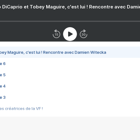
 DiCaprio et Tobey Maguire, c'est lui ! Rencontre avec Dam
bey Maguire, c'est lui ! Rencontre avec Damien Witecka
e 6
e 5
e 4
e 3
s créatrices de la VF !
e 2
e 1