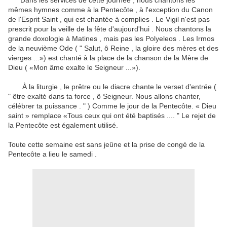
Dans les services de cette journée , nous chantons les
mêmes hymnes comme à la Pentecôte , à l'exception du Canon
de l'Esprit Saint , qui est chantée à complies .
Le Vigil n'est pas
prescrit pour la veille de la fête d'aujourd'hui .
Nous chantons la
grande doxologie à Matines , mais pas les Polyeleos .
Les Irmos
de la neuvième Ode ( " Salut, ô Reine , la gloire des mères et des
vierges ...») est chanté à la place de la chanson de la Mère de
Dieu ( «Mon âme exalte le Seigneur ...»).
À la liturgie , le prêtre ou le diacre chante le verset d'entrée (
" être exalté dans ta force , ô Seigneur. Nous allons chanter,
célébrer ta puissance . " ) Comme le jour de la Pentecôte.
« Dieu
saint » remplace «Tous ceux qui ont été baptisés .... " Le rejet de
la Pentecôte est également utilisé.
Toute cette semaine est sans jeûne et la prise de congé de la
Pentecôte a lieu le samedi .