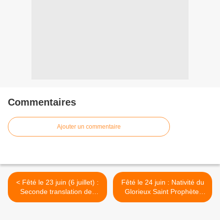
Commentaires
Ajouter un commentaire
< Fêté le 23 juin (6 juillet) :
Fêté le 24 juin : Nativité du
Seconde translation des
Glorieux Saint Prophète,
reliques de Saint Germain
Baptiste et Précurseur >
l'Archéparque de Kazan