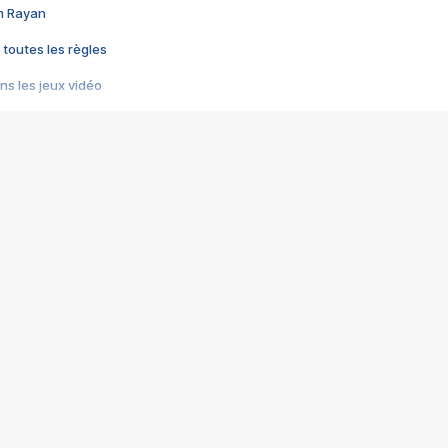
im Rayan
 toutes les règles
s les jeux vidéo
us choquant de Rockstar ? - Le scandale BULLY
e plus moche de Steam
du RÊVE tourne au CAUCHEMAR
pendant 8 heures
it… à tort
umiliés par un jeu vidéo
ire - Final Fantasy 8
ti un empire - Age of Empires
story DOFUS
tard, il crée l'un des pires jeux de tous les temps, MindsEye.