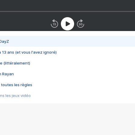
 DayZ
 a 13 ans (et vous l'avez ignoré)
e (littéralement)
im Rayan
 toutes les règles
s les jeux vidéo
us choquant de Rockstar ? - Le scandale BULLY
e plus moche de Steam
du RÊVE tourne au CAUCHEMAR