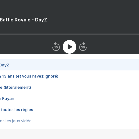
 Battle Royale - DayZ
 DayZ
 a 13 ans (et vous l'avez ignoré)
e (littéralement)
im Rayan
 toutes les règles
s les jeux vidéo
us choquant de Rockstar ? - Le scandale BULLY